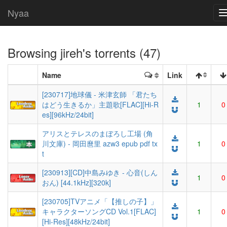
Nyaa
Browsing
jireh
's torrents (47)
Name
Link
[230717]地球儀 - 米津玄師 「君たち
はどう生きるか」主題歌[FLAC][Hi-R
1
0
es][96kHz/24bit]
アリスとテレスのまぼろし工場 (角
川文庫) - 岡田麿里 azw3 epub pdf tx
1
0
t
[230913][CD]中島みゆき - 心音(しん
1
0
おん) [44.1kHz][320k]
[230705]TVアニメ「【推しの子】」
キャラクターソングCD Vol.1[FLAC]
1
0
[Hi-Res][48kHz/24bit]