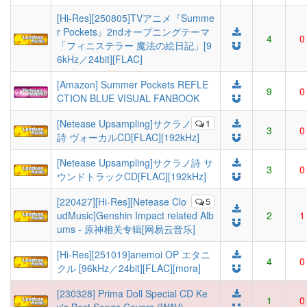
[Hi-Res][250805]TVアニメ『Summe
r Pockets』2ndオープニングテーマ
4
0
「フィニステラー 魔法の絵日記」[9
6kHz／24bit][FLAC]
[Amazon] Summer Pockets REFLE
9
0
CTION BLUE VISUAL FANBOOK
[Netease Upsampling]サクラノ
1
3
0
詩 ヴォーカルCD[FLAC][192kHz]
[Netease Upsampling]サクラノ詩 サ
3
0
ウンドトラックCD[FLAC][192kHz]
[220427][Hi-Res][Netease Clo
5
udMusic]Genshin Impact related Alb
2
1
ums - 原神相关专辑[网易云音乐]
[Hi-Res][251019]anemoi OP エタニ
4
0
クル [96kHz／24bit][FLAC][mora]
[230328] Prima Doll Special CD Ke
1
0