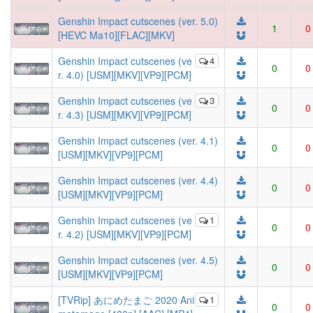
Genshin Impact cutscenes (ver. 5.0)
1
0
[HEVC Ma10][FLAC][MKV]
Genshin Impact cutscenes (ve
4
0
0
r. 4.0) [USM][MKV][VP9][PCM]
Genshin Impact cutscenes (ve
3
0
0
r. 4.3) [USM][MKV][VP9][PCM]
Genshin Impact cutscenes (ver. 4.1)
0
0
[USM][MKV][VP9][PCM]
Genshin Impact cutscenes (ver. 4.4)
0
0
[USM][MKV][VP9][PCM]
Genshin Impact cutscenes (ve
1
0
0
r. 4.2) [USM][MKV][VP9][PCM]
Genshin Impact cutscenes (ver. 4.5)
0
0
[USM][MKV][VP9][PCM]
[TVRip] あにめたまご 2020 Ani
1
0
0