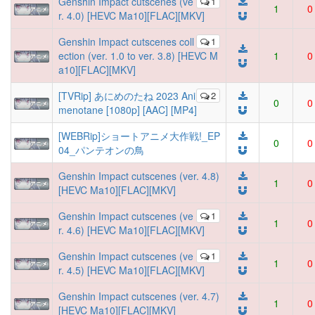
Genshin Impact cutscenes (ve
1
1
0
r. 4.0) [HEVC Ma10][FLAC][MKV]
Genshin Impact cutscenes coll
1
ection (ver. 1.0 to ver. 3.8) [HEVC M
1
0
a10][FLAC][MKV]
[TVRip] あにめのたね 2023 Ani
2
0
0
menotane [1080p] [AAC] [MP4]
[WEBRip]ショートアニメ大作戦!_EP
0
0
04_パンテオンの鳥
Genshin Impact cutscenes (ver. 4.8)
1
0
[HEVC Ma10][FLAC][MKV]
Genshin Impact cutscenes (ve
1
1
0
r. 4.6) [HEVC Ma10][FLAC][MKV]
Genshin Impact cutscenes (ve
1
1
0
r. 4.5) [HEVC Ma10][FLAC][MKV]
Genshin Impact cutscenes (ver. 4.7)
1
0
[HEVC Ma10][FLAC][MKV]