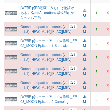
[WEBRip]PR動画「うじには物語が
ある」KyotoAnimation×紫式部ゆか
1
0
りのまち宇治
Genshin Impact cutscenes (ve
3
1
0
r. 4.3) [HEVC Ma10][FLAC][MKV]
[WEBRip]ショートアニメ大作戦!_EP
0
0
02_MOON Episode 1 Sandwich
Genshin Impact cutscenes (ve
3
1
0
r. 4.2) [HEVC Ma10][FLAC][MKV]
Genshin Impact cutscenes (ve
3
1
0
r. 4.1) [HEVC Ma10][FLAC][MKV]
Genshin Impact cutscenes (ve
2
1
0
r. 4.4) [HEVC Ma10][FLAC][MKV]
[WEBRip]ショートアニメ大作戦!_EP
0
0
03_MOON Episode 2 Camping