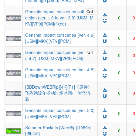
metamago [480p] [AAC] [MP4]
Genshin Impact cutscenes coll
4
ection (ver. 1.0 to ver. 3.8) [USM][M
0
0
KV][VP9][PCM](fixed)
Genshin Impact cutscenes (ver. 4.6)
0
0
[USM][MKV][VP9][PCM]
Genshin Impact cutscenes (ve
1
0
0
r. 4.7) [USM][MKV][VP9][PCM]
Genshin Impact cutscenes (ver. 4.8)
0
0
[USM][MKV][VP9][PCM]
[BBDownWEBRip][4K][P1]《原神》
飞彩镌流年活动过场动画-「岁华流
0
0
彩」
Genshin Impact cutscenes (ver. 5.0)
0
0
[USM][MKV][VP9][PCM]
Summer Pockets [WebRip][1080p]
0
0
[Bibibili]