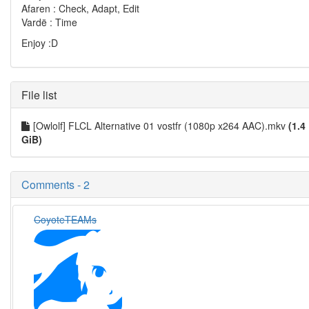
Afaren : Check, Adapt, Edit
Vardë : Time
Enjoy :D
File list
[Owlolf] FLCL Alternative 01 vostfr (1080p x264 AAC).mkv
(1.4
GiB)
Comments - 2
CoyoteTEAMs