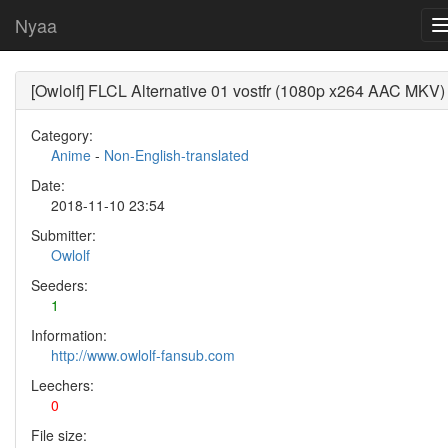
Nyaa
[Owlolf] FLCL Alternative 01 vostfr (1080p x264 AAC MKV)
Category:
Anime
-
Non-English-translated
Date:
2018-11-10 23:54
Submitter:
Owlolf
Seeders:
1
Information:
http://www.owlolf-fansub.com
Leechers:
0
File size: