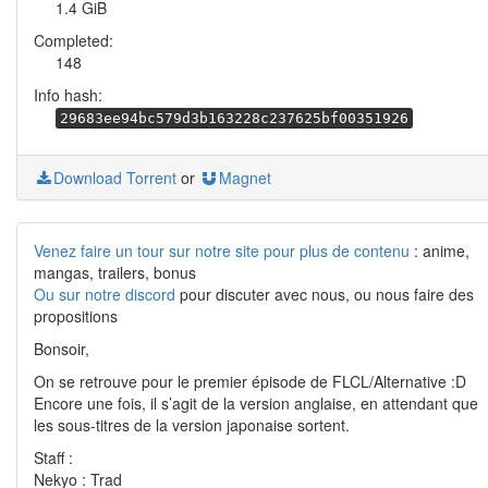
1.4 GiB
Completed:
148
Info hash:
29683ee94bc579d3b163228c237625bf00351926
Download Torrent
or
Magnet
Venez faire un tour sur notre site pour plus de contenu
: anime,
mangas, trailers, bonus
Ou sur notre discord
pour discuter avec nous, ou nous faire des
propositions
Bonsoir,
On se retrouve pour le premier épisode de FLCL/Alternative :D
Encore une fois, il s’agit de la version anglaise, en attendant que
les sous-titres de la version japonaise sortent.
Staff :
Nekyo : Trad