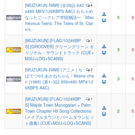
[MUZUKUN-RAW] (全26話 640
4
x480 MKV/128KBPS AAC) おちゃめ
なふたご ―クレア学院物語ー「Misc
0
6
hievous Twins: The Tales of St. Clar
e's」
[MUZUKUN] [FLAC/1024KBP
1
S] [GROOVER] グリーングリーン オ
3
0
リジナル・サウンドトラック {CUE+
M3U+LOG+SCANS}
[MUZUKUN-RAW] {アニメ | ち
3
ばてつや} あかねちゃん / Akane-cha
3
0
n (1968) (第1~3話 856x480 MP4/12
6KBPS AAC)
[MUZUKUN] [FLAC/1024KBP
1
S] Maple Town Monogatari + Palm
Town Chapter Hit Song Collections
2
0
(メイプルタウンとパームタウンヒッ
ト曲集) {CUE+M3U+LOG+SCANS}