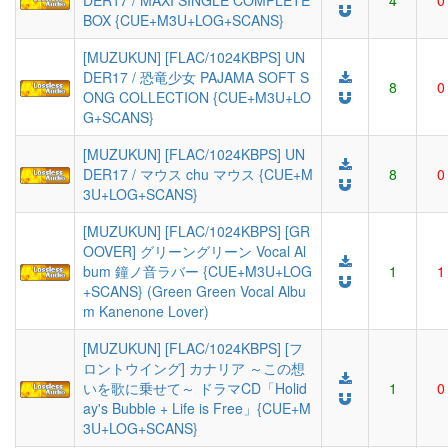
DER17 / MAXI SINGLE COMPLETE
4
0
BOX {CUE+M3U+LOG+SCANS}
[MUZUKUN] [FLAC/1024KBPS] UN
DER17 / 恐竜少女 PAJAMA SOFT S
8
0
ONG COLLECTION {CUE+M3U+LO
G+SCANS}
[MUZUKUN] [FLAC/1024KBPS] UN
DER17 / マウス chu マウス {CUE+M
8
0
3U+LOG+SCANS}
[MUZUKUN] [FLAC/1024KBPS] [GR
OOVER] グリーングリーン Vocal Al
bum 鐘ノ音ラバー {CUE+M3U+LOG
1
1
+SCANS} (Green Green Vocal Albu
m Kanenone Lover)
[MUZUKUN] [FLAC/1024KBPS] [フ
ロントウイング] カナリア ～この想
いを歌に乗せて～ ドラマCD「Holid
1
0
ay's Bubble + Life is Free」{CUE+M
3U+LOG+SCANS}