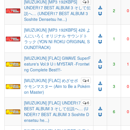
[MUZUKUN] [MP3 192KBPS]
3
UNDER17 BEST ALBUM 3 そして伝
2
0
説へ… (UNDER17 BEST ALBUM 3
Soshite Densetsu he...)
[MUZUKUN] [MP3 192KBPS] 426 よ
んにいろく オリジナル サウンドト
1
0
ラック (YON NI ROKU ORIGINAL S
OUNDTRACK)
[MUZUKUN] [FLAC] GWAVE SuperF
eature's Vol.9 U☆MYSTAR -Frontwi
3
1
ng Complete Best!!!-
[MUZUKUN] [FLAC] めざせポ
4
ケモンマスター (Aim to Be a Pokém
3
0
on Master)
[MUZUKUN] [FLAC] UNDER17
6
BEST ALBUM 3 そして伝説へ… (U
6
0
NDER17 BEST ALBUM 3 Soshite D
ensetsu he...)