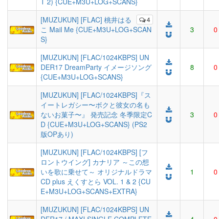
T 2) {CUE+M3U+LOG+SCANS}
[MUZUKUN] [FLAC] 桃井はる
4
こ Mail Me {CUE+M3U+LOG+SCAN
3
0
S}
[MUZUKUN] [FLAC/1024KBPS] UN
DER17 DreamParty イメージソング
8
0
{CUE+M3U+LOG+SCANS}
[MUZUKUN] [FLAC/1024KBPS]『ス
イートレガシー〜ボクと彼女の名も
ないお菓子〜』 発売記念 冬季限定C
3
0
D {CUE+M3U+LOG+SCANS} (PS2
版OPあり)
[MUZUKUN] [FLAC/1024KBPS] [フ
ロントウイング] カナリア ～この想
いを歌に乗せて～ オリジナルドラマ
1
0
CD plus えくすとら VOL. 1 & 2 {CU
E+M3U+LOG+SCANS+EXTRA}
[MUZUKUN] [FLAC/1024KBPS] UN