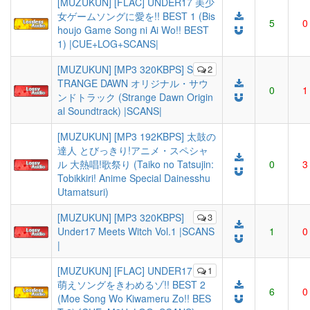
[MUZUKUN] [FLAC] UNDER17 美少
女ゲームソングに愛を!! BEST 1 (Bis
5
0
houjo Game Song ni Ai Wo!! BEST
1) |CUE+LOG+SCANS|
[MUZUKUN] [MP3 320KBPS] S
2
TRANGE DAWN オリジナル・サウ
0
1
ンドトラック (Strange Dawn Origin
al Soundtrack) |SCANS|
[MUZUKUN] [MP3 192KBPS] 太鼓の
達人 とびっきり!アニメ・スペシャ
ル 大熱唱!歌祭り (Taiko no Tatsujin:
0
3
Tobikkiri! Anime Special Dainesshu
Utamatsuri)
[MUZUKUN] [MP3 320KBPS]
3
Under17 Meets Witch Vol.1 |SCANS
1
0
|
[MUZUKUN] [FLAC] UNDER17
1
萌えソングをきわめるゾ!! BEST 2
6
0
(Moe Song Wo Kiwameru Zo!! BES