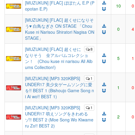
[MUZUKUN] [FLAC] ぽぽたん E.P (P
10
0
opotan E.P)
[MUZUKUN] [FLAC] 超くせになりそ
う♥ 白鳥なぎさ ON STAGE 「Chou
0
4
Kuse ni Narisou Shiratori Nagisa ON
STAGE」
[MUZUKUN] [FLAC] 超くせに
8
なりそう 全アルバムコレクショ
5
1
ン！ (Chou kuse ni narisou All Alb
ums Collection!)
[MUZUKUN] [MP3 320KBPS]
1
UNDER17 美少女ゲームソングに愛
1
0
を!! BEST 1 (Bishoujo Game Song n
i Ai wo!! BEST 1)
[MUZUKUN] [MP3 320KBPS]
1
UNDER17 萌えソングをきわめる
2
0
ゾ!! BEST 2 (Moe Song Wo Kiwame
ru Zo!! BEST 2)