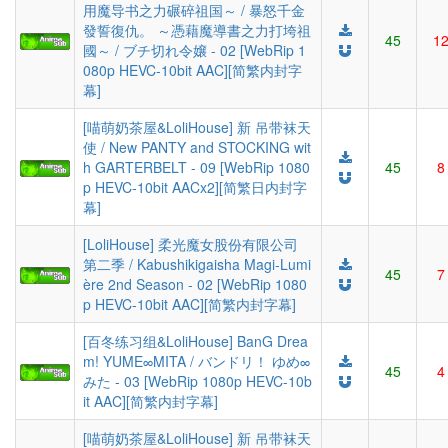
用魔导书之力碾碎祖国～ / 暴怒千金
發誓復仇。 ～憑藉魔導書之力打垮祖
45
1
國～ / ブチ切れ令嬢 - 02 [WebRip 1
080p HEVC-10bit AAC][简繁内封字
幕]
[喵萌奶茶屋&LoliHouse] 新 吊带袜天
使 / New PANTY and STOCKING wit
h GARTERBELT - 09 [WebRip 1080
45
8
p HEVC-10bit AACx2][简繁日内封字
幕]
[LoliHouse] 柔光魔女股份有限公司
第二季 / Kabushikigaisha Magi-Lumi
45
7
ère 2nd Season - 02 [WebRip 1080
p HEVC-10bit AAC][简繁内封字幕]
[百冬练习组&LoliHouse] BanG Drea
m! YUME∞MITA / バンドリ！ ゆめ∞
45
4
みた - 03 [WebRip 1080p HEVC-10b
it AAC][简繁内封字幕]
[喵萌奶茶屋&LoliHouse] 新 吊带袜天