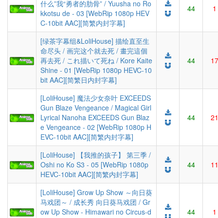
什么”我“勇者的肋骨” / Yuusha no Ro
44
1
kkotsu de - 03 [WebRip 1080p HEV
C-10bit AAC][简繁内封字幕]
[绿茶字幕组&LoliHouse] 描绘直至生
命尽头 / 画完这个就去死 / 畫完這個
再去死 / これ描いて死ね / Kore Kaite
44
1
Shine - 01 [WebRip 1080p HEVC-10
bit AAC][简繁日内封字幕]
[LoliHouse] 魔法少女奈叶 EXCEEDS
Gun Blaze Vengeance / Magical Girl
Lyrical Nanoha EXCEEDS Gun Blaz
44
2
e Vengeance - 02 [WebRip 1080p H
EVC-10bit AAC][简繁内封字幕]
[LoliHouse] 【我推的孩子】 第三季 /
Oshi no Ko S3 - 05 [WebRip 1080p
44
1
HEVC-10bit AAC][简繁内封字幕]
[LoliHouse] Grow Up Show ～向日葵
马戏团～ / 成长秀 向日葵马戏团 / Gr
ow Up Show - Himawari no Circus-d
44
1