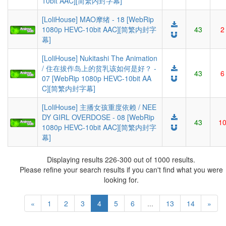
10bit AAC][简繁内封字幕]
[LoliHouse] MAO摩绪 - 18 [WebRip
1080p HEVC-10bit AAC][简繁内封字
43
2
幕]
[LoliHouse] Nukitashi The Animation
/ 住在拔作岛上的贫乳该如何是好？ -
43
6
07 [WebRip 1080p HEVC-10bit AA
C][简繁内封字幕]
[LoliHouse] 主播女孩重度依赖 / NEE
DY GIRL OVERDOSE - 08 [WebRip
43
1
1080p HEVC-10bit AAC][简繁内封字
幕]
Displaying results 226-300 out of 1000 results.
Please refine your search results if you can't find what you were
looking for.
«
1
2
3
4
5
6
...
13
14
»