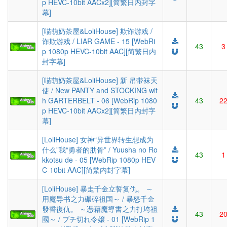
p HEVC-10bit AACx2][简繁日内封字
幕]
[喵萌奶茶屋&LoliHouse] 欺诈游戏 /
诈欺游戏 / LIAR GAME - 15 [WebRi
43
3
p 1080p HEVC-10bit AAC][简繁日内
封字幕]
[喵萌奶茶屋&LoliHouse] 新 吊带袜天
使 / New PANTY and STOCKING wit
h GARTERBELT - 06 [WebRip 1080
43
2
p HEVC-10bit AACx2][简繁日内封字
幕]
[LoliHouse] 女神“异世界转生想成为
什么”我“勇者的肋骨” / Yuusha no Ro
43
1
kkotsu de - 05 [WebRip 1080p HEV
C-10bit AAC][简繁内封字幕]
[LoliHouse] 暴走千金立誓复仇。 ～
用魔导书之力碾碎祖国～ / 暴怒千金
發誓復仇。 ～憑藉魔導書之力打垮祖
43
2
國～ / ブチ切れ令嬢 - 01 [WebRip 1