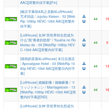
AAC][简繁外挂字幕][Fin]
[豌豆字幕组&风之圣殿&LoliHouse]
咒术回战 / Jujutsu Kaisen - 52 [Web
44
1
Rip 1080p HEVC-10bit AAC][简繁外
挂字幕]
[LoliHouse] 女神“异世界转生想成为
什么”我“勇者的肋骨” / Yuusha no Ro
44
0
kkotsu de - 09 [WebRip 1080p HEV
C-10bit AAC][简繁内封字幕]
[喵萌奶茶屋&LoliHouse] 末日后酒店
/ Apocalypse Hotel - 03 [WebRip 10
44
1
80p HEVC-10bit AAC][简繁日内封字
幕]
[LoliHouse] 婚姻剧毒 / 婚姻劇毒 / マ
リッジトキシン / Marriagetoxin - 13
44
1
[WebRip 1080p HEVC-10bit AAC][简
繁内封字幕][END]
[LoliHouse] 女神“异世界转生想成为