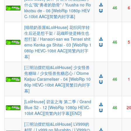
什么”我“勇者的肋骨” / Yuusha no Ro
46
6
kkotsu de - 06 [WebRip 1080p HEV
C-10bit AAC][简繁内封字幕]
[喵萌奶茶屋&LoliHouse] 花织同学转
生后还是想干架 / 花織即使是轉生也
想打架 / Hanaori-san wa Tensei shit
46
5
emo Kenka ga Shitai - 03 [WebRip 1
080p HEVC-10bit AAC][简繁内封字
幕]
[三明治摆烂组&LoliHouse] 少女怪兽
焦糖味 / 少女怪兽焦糖恋心 / Otome
Kaijuu Carameliser - 04 [WebRip 10
46
1
80p HEVC-10bit AAC][简繁日内封字
幕]
[LoliHouse] 碧蓝之海 第二季 / Grand
Blue S2 - 12 [WebRip 1080p HEVC-
46
2
10bit AAC][简繁内封字幕][END]
[三明治摆烂组&LoliHouse] LV999的
村民 / Lv999 no Murabito / LV999の