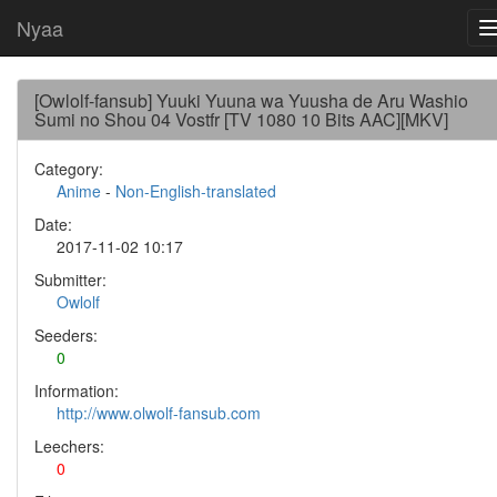
Nyaa
[Owlolf-fansub] Yuuki Yuuna wa Yuusha de Aru Washio
Sumi no Shou 04 Vostfr [TV 1080 10 Bits AAC][MKV]
Category:
Anime
-
Non-English-translated
Date:
2017-11-02 10:17
Submitter:
Owlolf
Seeders:
0
Information:
http://www.olwolf-fansub.com
Leechers:
0