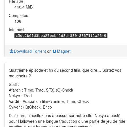
File size:
446.4 MiB
Completed:
106
Info hash:
c5dd2b61d3bba27beb41d8df380f88671f1a26f9
Download Torrent
or
Magnet
Quatrième épisode et fin du second film, que dire… Sortez vos
mouchoirs ?
Staff :
Afaren : Time, Trad, SFX, (Q)Check
Nekyo : Trad
Vardë : Adapation film=>anime, Time, Check
Sylver : (Q)Check, Enco
D’ailleurs, n’hésitez pas à passer sur notre site, Nekyo a posté
pour Halloween une longue traduction d’une partie de jeu de rôle
horrifique, une bonne lecture en perspective :)