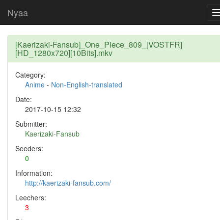
Nyaa
[Kaerizaki-Fansub]_One_Piece_809_[VOSTFR]
[HD_1280x720][10Bits].mkv
Category:
Anime
-
Non-English-translated
Date:
2017-10-15 12:32
Submitter:
Kaerizaki-Fansub
Seeders:
0
Information:
http://kaerizaki-fansub.com/
Leechers:
3