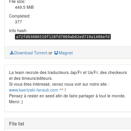
File size:
449.5 MiB
Completed:
377
Info hash:
a72fd03086510f128fd7069ab02ed719a1406efd
Download Torrent
or
Magnet
La team recrute des traducteurs Jap/Fr et Us/Fr, des checkeurs
et des timeurs/éditeurs.
Si vous êtes intéressé, venez nous voir sur notre site :
www.kaerizaki-fansub.com
^^ !
Pensez à rester en seed afin de faire partager à tout le monde.
Merci ;)
File list