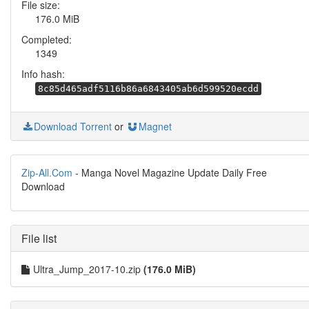
File size:
176.0 MiB
Completed:
1349
Info hash:
8c85d465adf5116b86a6843405ab6d599520ecdd
Download Torrent
or
Magnet
Zip-All.Com
- Manga Novel Magazine Update Daily Free
Download
File list
Ultra_Jump_2017-10.zip
(176.0 MiB)