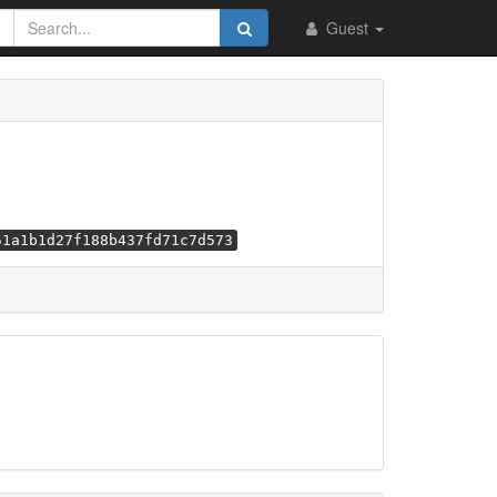
Guest
51a1b1d27f188b437fd71c7d573