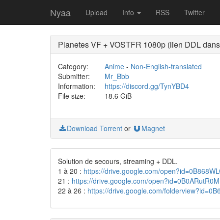
Nyaa
Upload
Info
RSS
Twitter
Planetes VF + VOSTFR 1080p (lien DDL dans l
Category:
Anime
-
Non-English-translated
Submitter:
Mr_Bbb
Information:
https://discord.gg/TynYBD4
File size:
18.6 GiB
Download Torrent
or
Magnet
Solution de secours, streaming + DDL.
1 à 20 :
https://drive.google.com/open?id=0B86
21 :
https://drive.google.com/open?id=0B0ARut
22 à 26 :
https://drive.google.com/folderview?id