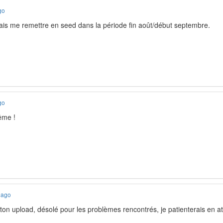
go
ais me remettre en seed dans la période fin août/début septembre.
go
ême !
 ago
ton upload, désolé pour les problèmes rencontrés, je patienterais en a