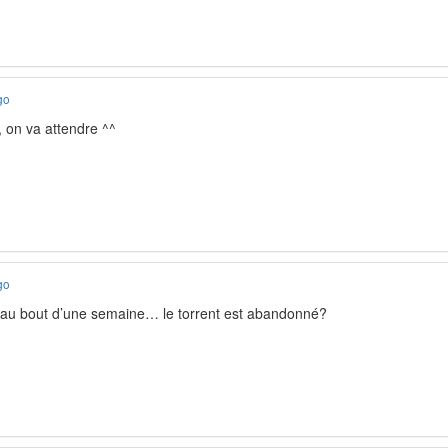
go
, on va attendre ^^
go
 au bout d’une semaine… le torrent est abandonné?