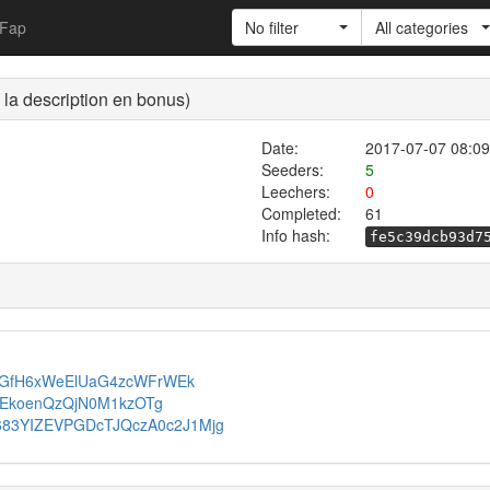
Fap
No filter
All categories
a description en bonus)
Date:
2017-07-07 08:09
Seeders:
5
Leechers:
0
Completed:
61
Info hash:
fe5c39dcb93d7
8WLGfH6xWeElUaG4zcWFrWEk
R0MEkoenQzQjN0M1kzOTg
=0B683YIZEVPGDcTJQczA0c2J1Mjg