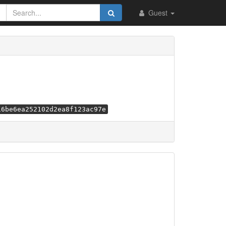
Guest
16be6ea252102d2ea8f123ac97e