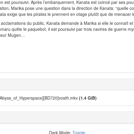
 est poursuivi. Après l’embarquement, Kanata est coincé par ses pou
tion, Marika pose une question dans la direction de Kanata; “quelle cou
nata exige que les pirates le prennent en otage plutôt que de menacer 
clamations du public, Kanata demande à Marika si elle le connaît et 
aru quitte le paquebot, il est poursuivi par trois navires de guerre 
esseur Mugen…
[Abyss_of_Hyperspace][BD720]vostfr.mkv
(1.4 GiB)
Dark Mode:
Toggle