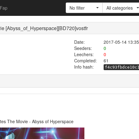
Fap
No filter
All categories
ie [Abyss_of_Hyperspace][BD720]vostfr
Date:
2017-05-14 13:35
Seeders:
0
Leechers:
0
Completed:
61
Info hash:
f4c93fbdce10c
tes The Movie - Abyss of Hyperspace