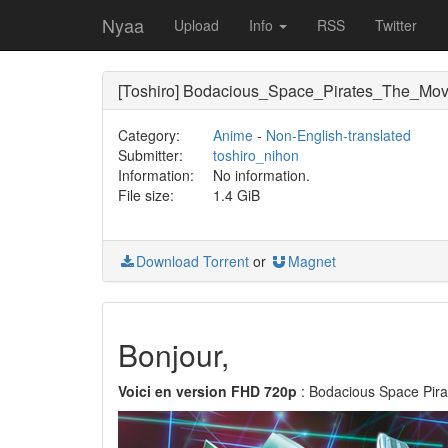
Nyaa
Upload
Info
RSS
Twitter
[Toshiro] Bodacious_Space_Pirates_The_Mov
Category:
Anime
-
Non-English-translated
Submitter:
toshiro_nihon
Information:
No information.
File size:
1.4 GiB
Download Torrent
or
Magnet
Bonjour,
Voici en version FHD 720p
: Bodacious Space Pira