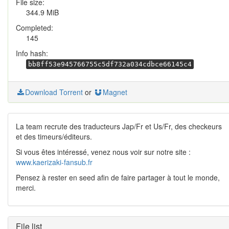
File size:
344.9 MiB
Completed:
145
Info hash:
bb8ff53e945766755c5df732a034cdbce66145c4
Download Torrent
or
Magnet
La team recrute des traducteurs Jap/Fr et Us/Fr, des checkeurs
et des timeurs/éditeurs.
Si vous êtes intéressé, venez nous voir sur notre site :
www.kaerizaki-fansub.fr
Pensez à rester en seed afin de faire partager à tout le monde,
merci.
File list