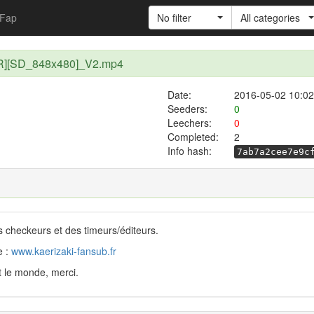
Fap
No filter
All categories
R][SD_848x480]_V2.mp4
Date:
2016-05-02 10:02
Seeders:
0
Leechers:
0
Completed:
2
Info hash:
7ab7a2cee7e9c
s checkeurs et des timeurs/éditeurs.
e :
www.kaerizaki-fansub.fr
t le monde, merci.