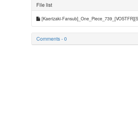
File list
[Kaerizaki-Fansub]_One_Piece_739_[VOSTFR]
Comments - 0