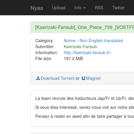
Nyaa
Upload
Info
RSS
Twitter
[Kaerizaki-Fansub]_One_Piece_739_[VOSTF
Category:
Anime
-
Non-English-translated
Submitter:
Kaerizaki-Fansub
Information:
http://kaerizaki-fansub.fr/
File size:
197.2 MiB
Download Torrent
or
Magnet
La team recrute des traducteurs Jap/Fr et Us/Fr, de
Si vous êtes intéressé, venez nous voir sur notre sit
Pensez à rester en seed afin de faire partager à tou