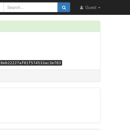
Guest
f8eb22227af01f574533ac3e703