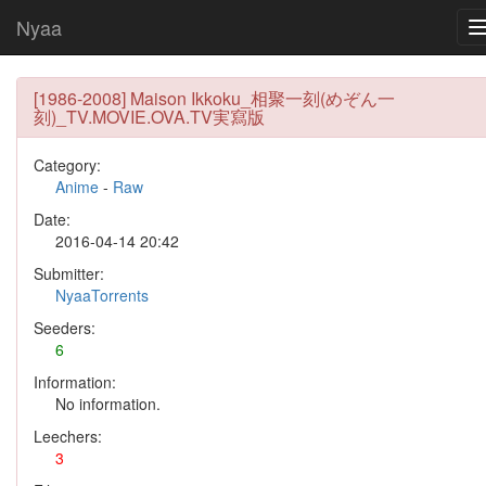
Nyaa
[1986-2008] Maison Ikkoku_相聚一刻(めぞん一
刻)_TV.MOVIE.OVA.TV実寫版
Category:
Anime
-
Raw
Date:
2016-04-14 20:42
Submitter:
NyaaTorrents
Seeders:
6
Information:
No information.
Leechers:
3