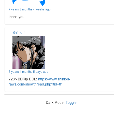
7 years 3 months 4 weeks ago
thank you.
Shiniori
5 years 4 months 5 days ago
720p BDRip DDL:
https://www.shiniori-
raws.com/showthread.php?tid=81
Dark Mode:
Toggle