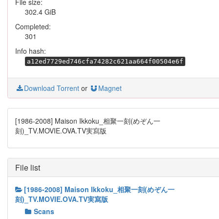
File size:
302.4 GiB
Completed:
301
Info hash:
a12ed7729ed746cfa74282c621aa664f00504e6f
Download Torrent
or
Magnet
[1986-2008] Maison Ikkoku_相聚一刻(めぞん一
刻)_TV.MOVIE.OVA.TV実寫版
File list
[1986-2008] Maison Ikkoku_相聚一刻(めぞん一
刻)_TV.MOVIE.OVA.TV実寫版
Scans