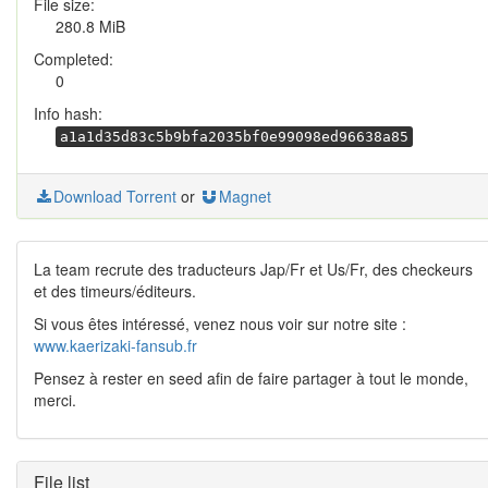
File size:
280.8 MiB
Completed:
0
Info hash:
a1a1d35d83c5b9bfa2035bf0e99098ed96638a85
Download Torrent
or
Magnet
La team recrute des traducteurs Jap/Fr et Us/Fr, des checkeurs
et des timeurs/éditeurs.
Si vous êtes intéressé, venez nous voir sur notre site :
www.kaerizaki-fansub.fr
Pensez à rester en seed afin de faire partager à tout le monde,
merci.
File list