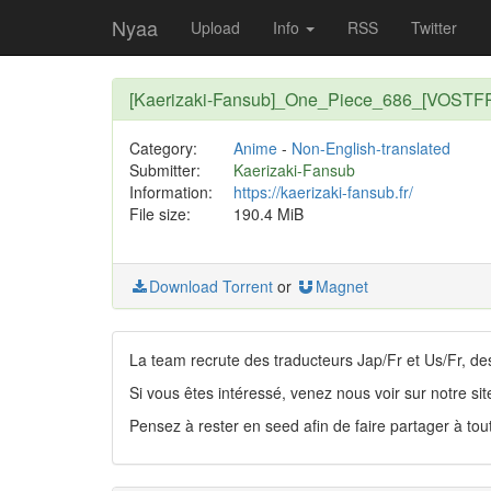
Nyaa
Upload
Info
RSS
Twitter
[Kaerizaki-Fansub]_One_Piece_686_[VOSTF
Category:
Anime
-
Non-English-translated
Submitter:
Kaerizaki-Fansub
Information:
https://kaerizaki-fansub.fr/
File size:
190.4 MiB
Download Torrent
or
Magnet
La team recrute des traducteurs Jap/Fr et Us/Fr, de
Si vous êtes intéressé, venez nous voir sur notre sit
Pensez à rester en seed afin de faire partager à tou