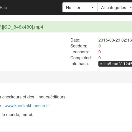
Fap
No filter
All categories
R][SD_848x480].mp4
Date:
2015-03-29 02:16
Seeders:
0
Leechers:
0
Completed:
0
Info hash:
efba5ead31124
s checkeurs et des timeurs/éditeurs.
e :
www.kaerizaki-fansub.fr
t le monde, merci.