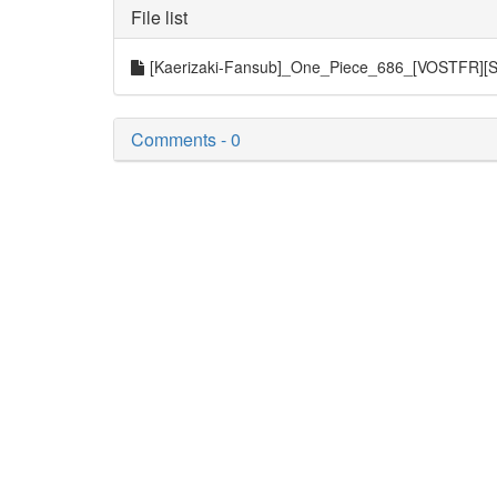
File list
[Kaerizaki-Fansub]_One_Piece_686_[VOSTFR]
Comments - 0