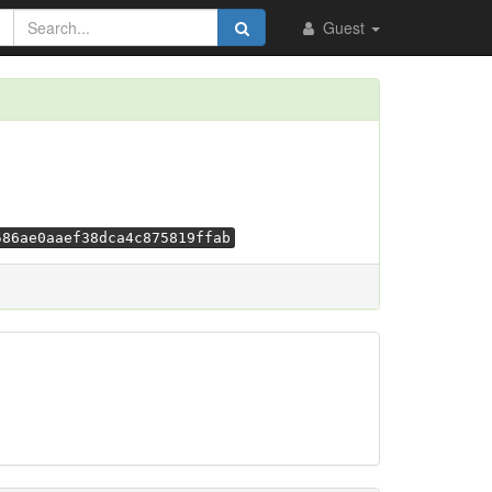
Guest
586ae0aaef38dca4c875819ffab