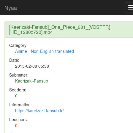
Nyaa
[Kaerizaki-Fansub]_One_Piece_681_[VOSTFR]
[HD_1280x720].mp4
Category:
Anime
-
Non-English-translated
Date:
2015-02-08 05:38
Submitter:
Kaerizaki-Fansub
Seeders:
0
Information:
https://kaerizaki-fansub.fr/
Leechers:
0