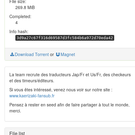
File size:
269.8 MiB
Completed:
4
Info hash:
3d9a27c67f316d69587d3fc584b6a972d70eda42
Download Torrent
or
Magnet
La team recrute des traducteurs Jap/Fr et Us/Fr, des checkeurs
et des timeurs/éditeurs.
Si vous êtes intéressé, venez nous voir sur notre site :
www.kaerizaki-fansub.fr
Pensez à rester en seed afin de faire partager à tout le monde,
merci.
File list