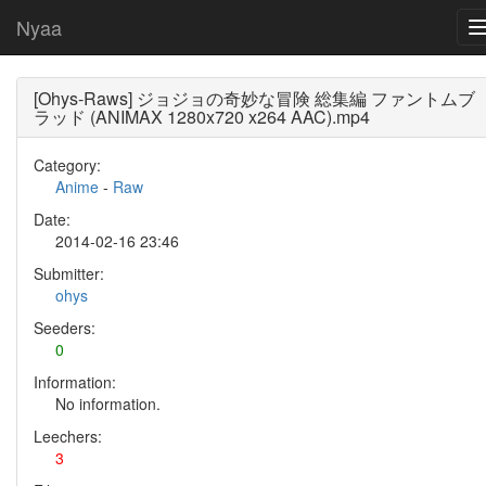
Nyaa
[Ohys-Raws] ジョジョの奇妙な冒険 総集編 ファントムブ
ラッド (ANIMAX 1280x720 x264 AAC).mp4
Category:
Anime
-
Raw
Date:
2014-02-16 23:46
Submitter:
ohys
Seeders:
0
Information:
No information.
Leechers:
3