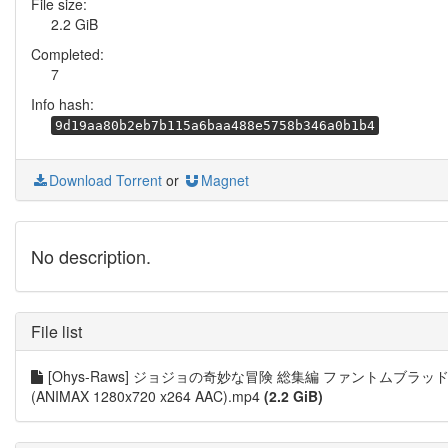
File size:
2.2 GiB
Completed:
7
Info hash:
9d19aa80b2eb7b115a6baa488e5758b346a0b1b4
Download Torrent
or
Magnet
No description.
File list
[Ohys-Raws] ジョジョの奇妙な冒険 総集編 ファントムブラッ
(ANIMAX 1280x720 x264 AAC).mp4
(2.2 GiB)