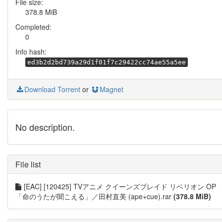
File size:
378.8 MiB
Completed:
0
Info hash:
ed3b2d2bd739a29d1f01f7c29422cc74ae55a5ee
Download Torrent
or
Magnet
No description.
File list
[EAC] [120425] TVアニメ クイーンズブレイド リベリオン OP
「命のうたが聞こえる」／田村直美 (ape+cue).rar
(378.8 MiB)