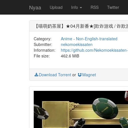
Nyaa
Upload
Info
RSS
Twitter
【喵萌奶茶屋】★04月新番★[欺诈游戏 / 诈欺游戏 / L
Category:
Anime
-
Non-English-translated
Submitter:
nekomoekissaten
Information:
https://github.com/Nekomoekissate
File size:
462.6 MiB
Download Torrent
or
Magnet