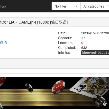
Fap
No filter
All categories
IAR GAME][14][1080p][简日双语]
Date:
2026-07-08 12:30
Seeders:
17
n-SUB
Leechers:
0
Completed:
632
Info hash:
bb9e4edf912d1