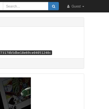
Guest
d73178b5dbe18e69ce04051240c