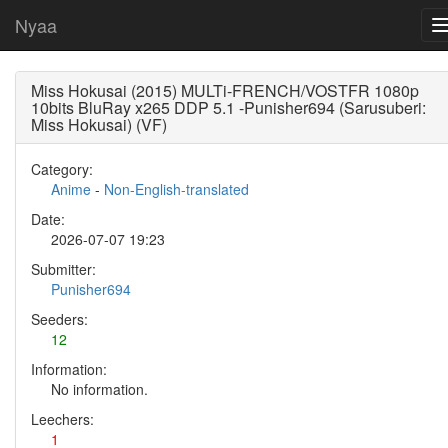
Nyaa
Miss Hokusai (2015) MULTi-FRENCH/VOSTFR 1080p
10bits BluRay x265 DDP 5.1 -Punisher694 (Sarusuberi:
Miss Hokusai) (VF)
Category:
Anime
-
Non-English-translated
Date:
2026-07-07 19:23
Submitter:
Punisher694
Seeders:
12
Information:
No information.
Leechers:
1