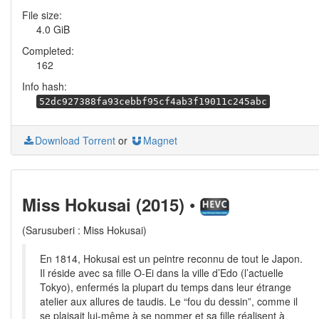
File size:
4.0 GiB
Completed:
162
Info hash:
52dc927388fa93cebbf95cf4ab3f19011c245abc
Download Torrent
or
Magnet
•
Miss Hokusai (2015)
(Sarusuberi : Miss Hokusai)
En 1814, Hokusai est un peintre reconnu de tout le Japon.
Il réside avec sa fille O-Ei dans la ville d’Edo (l’actuelle
Tokyo), enfermés la plupart du temps dans leur étrange
atelier aux allures de taudis. Le “fou du dessin”, comme il
se plaisait lui-même à se nommer et sa fille réalisent à