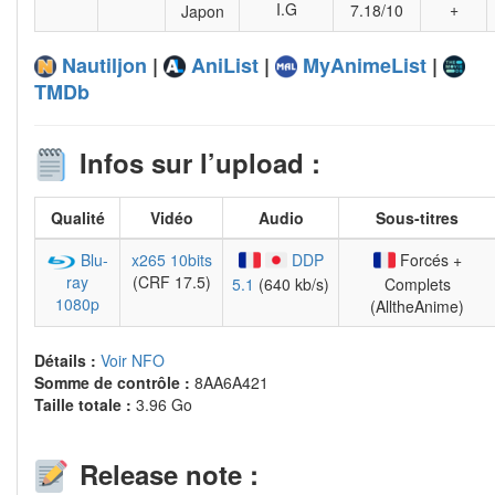
I.G
+
7.18/10
Japon
Nautiljon
|
AniList
|
MyAnimeList
|
TMDb
Infos sur l’upload :
Qualité
Vidéo
Audio
Sous-titres
Blu-
x265
10bits
DDP
Forcés +
ray
(CRF 17.5)
5.1
(640 kb/s)
Complets
1080p
(AlltheAnime)
Détails :
Voir NFO
Somme de contrôle :
8AA6A421
Taille totale :
3.96 Go
Release note :