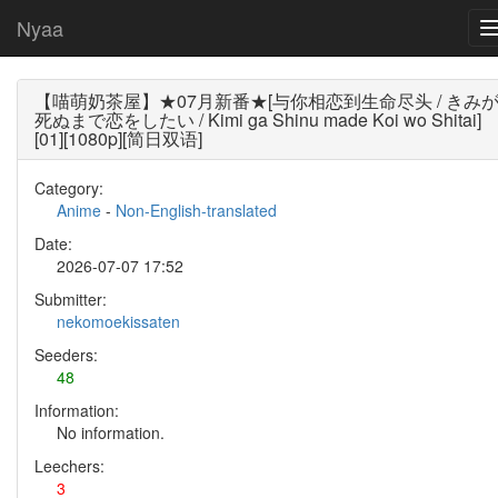
Nyaa
【喵萌奶茶屋】★07月新番★[与你相恋到生命尽头 / きみ
死ぬまで恋をしたい / Kimi ga Shinu made Koi wo Shitai]
[01][1080p][简日双语]
Category:
Anime
-
Non-English-translated
Date:
2026-07-07 17:52
Submitter:
nekomoekissaten
Seeders:
48
Information:
No information.
Leechers:
3