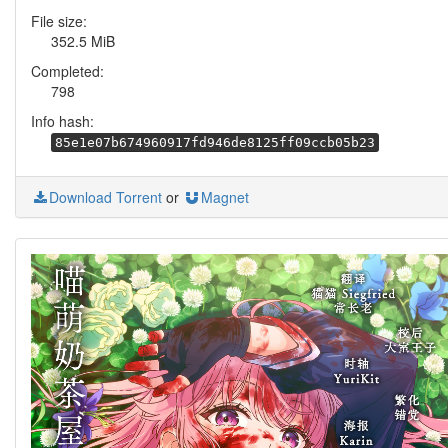
File size:
352.5 MiB
Completed:
798
Info hash:
85e1e07b674960917fd946de8125ff09ccb05b23
Download Torrent
or
Magnet