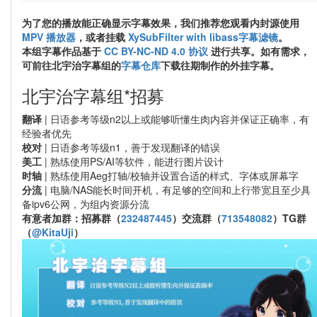
为了您的播放能正确显示字幕效果，我们推荐您观看内封源使用
MPV 播放器
，或者挂载
XySubFilter with libass字幕滤镜
。
本组字幕作品基于
CC BY-NC-ND 4.0 协议
进行共享。如有需求，
可前往北宇治字幕组的
字幕仓库
下载往期制作的外挂字幕。
北宇治字幕组*招募
翻译
| 日语参考等级n2以上或能够听懂生肉内容并保证正确率，有
经验者优先
校对
| 日语参考等级n1，善于发现翻译的错误
美工
| 熟练使用PS/AI等软件，能进行图片设计
时轴
| 熟练使用Aeg打轴/校轴并设置合适的样式、字体或屏幕字
分流
| 电脑/NAS能长时间开机，有足够的空间和上行带宽且至少具
备ipv6公网，为组内资源分流
有意者加群：招募群（
232487445
）交流群（
713548082
）TG群
（
@KitaUji
）