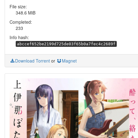
File size:
348.6 MiB
Completed:
233
Info hash:
abccef652be2199d725de03f65b0a7fec4c2689f
Download Torrent
or
Magnet