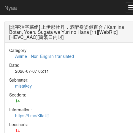
Nyaa
[北宇治字幕组] 上伊那牡丹，酒醉身姿似百合 / Kamiina
Botan, Yoeru Sugata wa Yuri no Hana [11][WebRip]
[HEVC_AAC][简繁日内封]
Category:
Anime
-
Non-English-translated
Date:
2026-07-07 05:11
Submitter:
mistakey
Seeders:
14
Information:
https://t.me/KitaUji
Leechers:
14