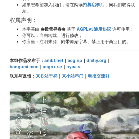
如果您希望加入我们，请在阅读
招募启事
后，同我们取得联
系。
权属声明：
本字幕由
❀拨雪寻春❀
基于
AGPLv3通用协议
许可使用；
你可以：自由转载、进行修改；
你应当：注明来源、附带原始字幕、禁止用于商业目的。
本组作品发布于：
anibt.net
｜
acg.rip
｜
dmhy.org
｜
bangumi.moe
｜
acgnx.se
｜
nyaa.si
联系与反馈：
来Ｂ站干杯
｜
来小站串门
｜
电报交流群