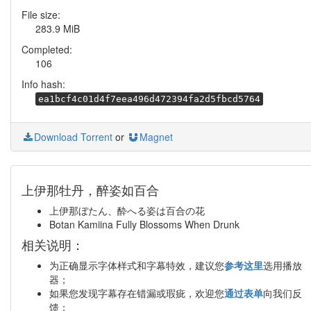
File size:
283.9 MiB
Completed:
106
Info hash:
ea1bcf4c01d4f7eea496d472394fa2d5fbcd5764
Download Torrent
or
Magnet
上伊那牡丹，醉姿如百合
上伊那ぼたん、酔へる姿は百合の花
Botan Kamiina Fully Blossoms When Drunk
相关说明：
为正确显示字体样式和字幕特效，建议您
参考这里
选用播放
器；
如果您发现字幕存在错漏或瑕疵，欢迎您
通过表单
向我们反
馈；