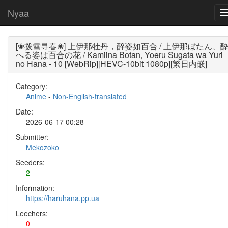
Nyaa
[❀拨雪寻春❀] 上伊那牡丹，醉姿如百合 / 上伊那ぼたん、
へる姿は百合の花 / Kamiina Botan, Yoeru Sugata wa Yuri
no Hana - 10 [WebRip][HEVC-10bit 1080p][繁日内嵌]
Category:
Anime
-
Non-English-translated
Date:
2026-06-17 00:28
Submitter:
Mekozoko
Seeders:
2
Information:
https://haruhana.pp.ua
Leechers:
0