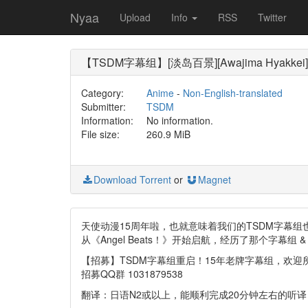
Nyaa
Upload
Info
RSS
Twitter
【TSDM字幕组】[淡岛百景][Awajima Hyakkei]
Category:
Anime
-
Non-English-translated
Submitter:
TSDM
Information:
No information.
File size:
260.9 MiB
Download Torrent
or
Magnet
天使动漫15周年啦，也就意味着我们的TSDM字幕组
从《Angel Beats！》开始启航，经历了那个字
【招募】TSDM字幕组重启！15年老牌字幕组，欢迎
招募QQ群 1031879538
翻译：日语N2或以上，能顺利完成20分钟左右的听译