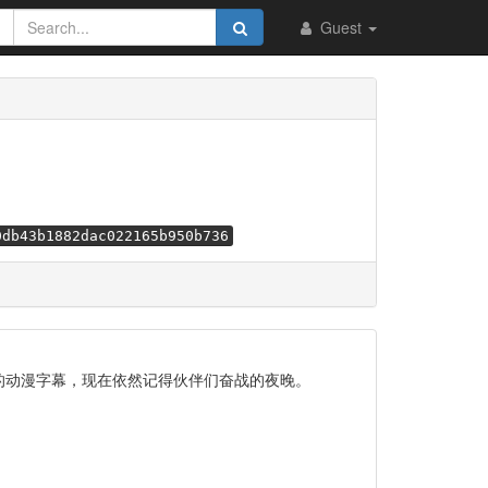
Guest
0db43b1882dac022165b950b736
多集的动漫字幕，现在依然记得伙伴们奋战的夜晚。