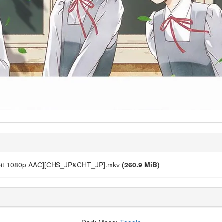
0bit 1080p AAC][CHS_JP&CHT_JP].mkv
(260.9 MiB)