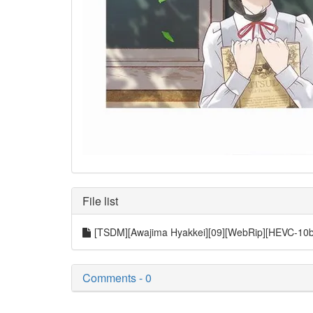
File list
[TSDM][Awajima Hyakkei][09][WebRip][HEVC-1
Comments - 0