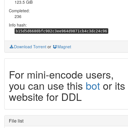
123.5 GiB
Completed:
236
Info hash:
b15d5d6680bfc902c3ee964d9871cb4c3dc24c96
Download Torrent
or
Magnet
For mini-encode users,
you can use this
bot
or its
website for DDL
File list