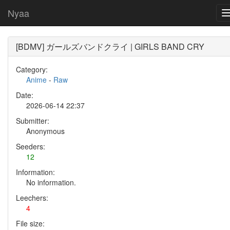
Nyaa
[BDMV] ガールズバンドクライ | GIRLS BAND CRY
Category:
Anime
-
Raw
Date:
2026-06-14 22:37
Submitter:
Anonymous
Seeders:
12
Information:
No information.
Leechers:
4
File size: