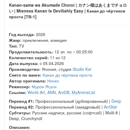
Kanan-sama wa Akumade Choroi | カナン様はあくまでチョロ
い | Mistress Kanan Is Devilishly Easy | Канан до чёртиков
проста [ТВ-1]
Год выхода:
2026
Жанр:
приключения, комедия
Тип:
TV
Продолжительность:
12 эп. по ~ 00:25:00
Количество серий:
11 из 12
Дата выпуска:
c 05.04.2026
Производство:
Япония, студия
Studio Kai
Снято по манге:
Канан до чёртиков проста
Автор оригинала:
Нонко
Режиссер:
Муроя Ясуси
Ссылки:
World-Art
,
ANN
,
AniDB
,
MyAnimeList
Перевод #1:
Профессиональный (дублированный) |
Deep
Перевод #2:
Профессиональный (закадровый) |
AniStar
Субтитры:
Русские надписи, русские (софтсаб) | Multi-8 |
Deep, Crunchyroll
Описание: