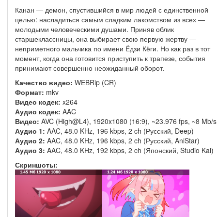
Канан — демон, спустившийся в мир людей с единственной
целью: насладиться самым сладким лакомством из всех —
молодыми человеческими душами. Приняв облик
старшеклассницы, она выбирает свою первую жертву —
неприметного мальчика по имени Ёдзи Кёги. Но как раз в тот
момент, когда она готовится приступить к трапезе, события
принимают совершенно неожиданный оборот.
Качество видео:
WEBRip (CR)
Формат:
mkv
Видео кодек:
x264
Аудио кодек:
AAC
Видео:
AVC (High@L4), 1920x1080 (16:9), ~23.976 fps, ~8 Mb/s
Аудио 1:
AAC, 48.0 KHz, 196 kbps, 2 ch (Русский, Deep)
Аудио 2:
AAC, 48.0 KHz, 196 kbps, 2 ch (Русский, AniStar)
Аудио 3:
AAC, 48.0 KHz, 192 kbps, 2 ch (Японский, Studio Kai)
Скриншоты: