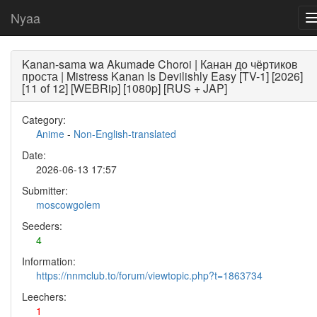
Nyaa
Kanan-sama wa Akumade Choroi | Канан до чёртиков
проста | Mistress Kanan Is Devilishly Easy [TV-1] [2026]
[11 of 12] [WEBRip] [1080p] [RUS + JAP]
Category:
Anime
-
Non-English-translated
Date:
2026-06-13 17:57
Submitter:
moscowgolem
Seeders:
4
Information:
https://nnmclub.to/forum/viewtopic.php?t=1863734
Leechers:
1