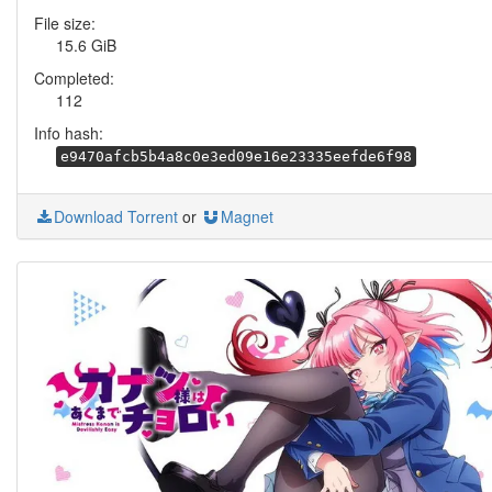
File size:
15.6 GiB
Completed:
112
Info hash:
e9470afcb5b4a8c0e3ed09e16e23335eefde6f98
Download Torrent
or
Magnet