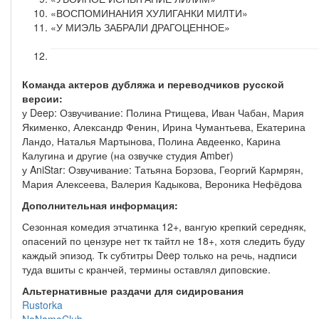
«ВОСПОМИНАНИЯ ХУЛИГАНКИ МИЛТИ»
«У МИЭЛЬ ЗАБРАЛИ ДРАГОЦЕННОЕ»
Команда актеров дубляжа и переводчиков русской
версии:
у Deep: Озвучивание: Полина Ртищева, Иван Чабан, Мария
Якименко, Александр Фенин, Ирина Чумантьева, Екатерина
Ландо, Наталья Мартынова, Полина Авдеенко, Карина
Калугина и другие (на озвучке студия Amber)
у AniStar: Озвучивание: Татьяна Борзова, Георгий Кармрян,
Мария Алексеева, Валерия Кадыкова, Вероника Нефёдова
Дополнительная информация:
Сезонная комедия этчатинка 12+, вангую крепкий середняк,
опасений по цензуре нет тк тайтл не 18+, хотя следить буду
каждый эпизод. Тк субтитры Deep только на речь, надписи
туда вшиты с кранчей, термины оставлял диповские.
Альтернативные раздачи для сидирования
Rustorka
NoNameClub