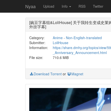
Nyaa
Upload
Info
RSS
Twitter
[豌豆字幕组&LoliHouse] 关于我转生变成史莱姆这档事 第四季 
外挂字幕]
Category:
Anime
-
Non-English-translated
Submitter:
LoliHouse
Information:
https://share.dmhy.org/topics/view
_Anniversary_Announcement.html
File size:
710.6 MiB
Download Torrent
or
Magnet