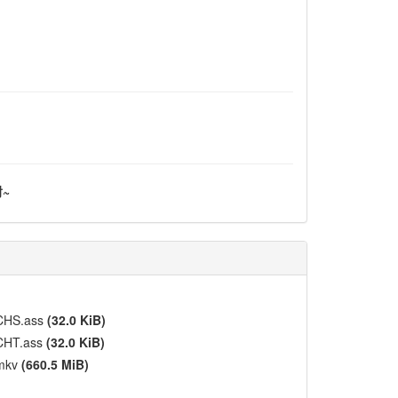
谢~
.CHS.ass
(32.0 KiB)
.CHT.ass
(32.0 KiB)
.mkv
(660.5 MiB)