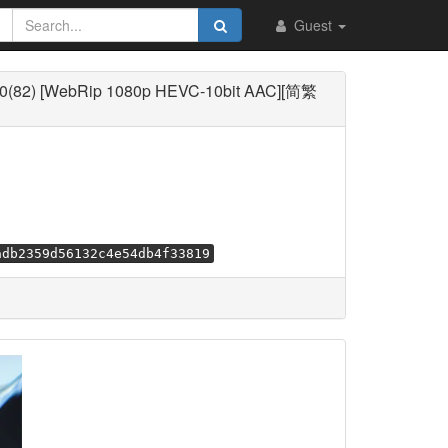
Guest
82) [WebRip 1080p HEVC-10bit AAC][简繁
adb2359d56132c4e54db4f33819