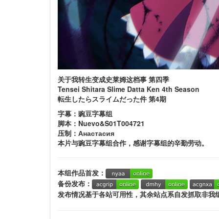
关于我转生变成史莱姆这档事 第四季
Tensei Shitara Slime Datta Ken 4th Season
転生したらスライムだった件 第4期
字幕：豌豆字幕组
脚本：Nuevo&S01T004721
压制：Анастасия
本片与豌豆字幕组合作，感谢字幕组的辛勤劳动。
本组作品首发：
备份发布：
发布情况基于各站可用性，其余站点系自发抓取非我