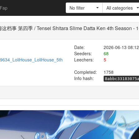
Fap
No filter
All categories
/ Tensei Shitara Slime Datta Ken 4th Season - 10(
Date:
2026-06-13 08:12
Seeders:
68
/599634_LoliHouse_LoliHouse_5th
Leechers:
5
Completed:
1758
Info hash:
8abbc33183075