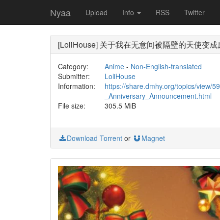
Nyaa
Upload
Info
RSS
Twitter
[LoliHouse] 关于我在无意间被隔壁的天使变成废柴这件事 
Category:
Anime
-
Non-English-translated
Submitter:
LoliHouse
Information:
https://share.dmhy.org/topics/view
_Anniversary_Announcement.html
File size:
305.5 MiB
Download Torrent
or
Magnet