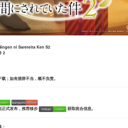
ingen ni Sareteita Ken S2
 2
下载；如有措辞不当，概不负责。
组正式发布，推荐移步
获取统合信息。
器：