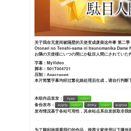
关于我在无意间被隔壁的天使变成废柴这件事 第二季
Otonari no Tenshi-sama ni Itsunomanika Dame N
お隣の天使様にいつの間にか駄目人間にされていた件
字幕：MyVideo
脚本：S01T004721
压制：Анастасия
本片简繁字幕均经过繁化姬处理后生成，请自行判断
本组作品首发：
备份发布：
发布情况基于各站可用性，其余站点系自发抓取非我
为了顺利地观看我们的作品，推荐大家使用以下播放