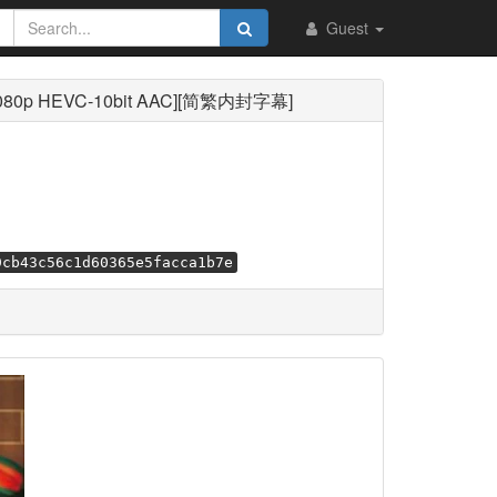
Guest
080p HEVC-10bit AAC][简繁内封字幕]
9cb43c56c1d60365e5facca1b7e