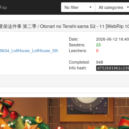
Fap
No filter
All categories
第二季 / Otonari no Tenshi-sama S2 - 11 [WebRip 1
Date:
2026-06-12 16:40
Seeders:
23
/599634_LoliHouse_LoliHouse_5th
Leechers:
0
Completed:
948
Info hash:
d752b91961c23