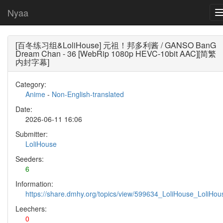
Nyaa
[百冬练习组&LoliHouse] 元祖！邦多利酱 / GANSO BanG
Dream Chan - 36 [WebRip 1080p HEVC-10bit AAC][简繁
内封字幕]
Category:
Anime
-
Non-English-translated
Date:
2026-06-11 16:06
Submitter:
LoliHouse
Seeders:
6
Information:
https://share.dmhy.org/topics/view/599634_LoliHouse_LoliH
Leechers:
0