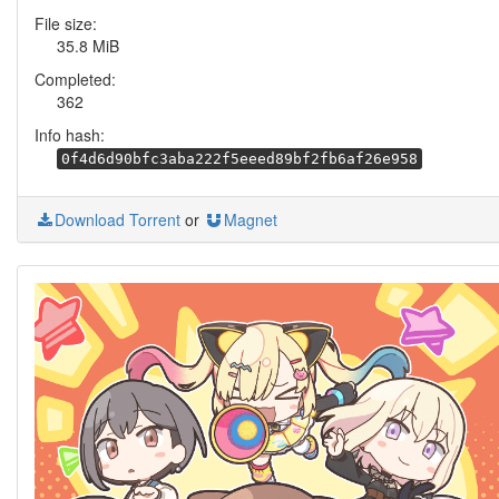
File size:
35.8 MiB
Completed:
362
Info hash:
0f4d6d90bfc3aba222f5eeed89bf2fb6af26e958
Download Torrent
or
Magnet