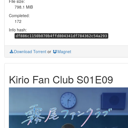
File size:
798.1 MiB
Completed:
172
Info hash:
df886c1150b070b4ffd804341df784362c54a293
Download Torrent
or
Magnet
Kirio Fan Club S01E09