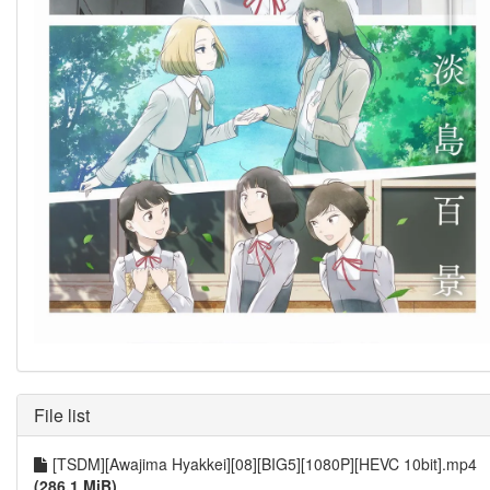
File list
[TSDM][Awajima Hyakkei][08][BIG5][1080P][HEVC 10bit].mp4
(286.1 MiB)