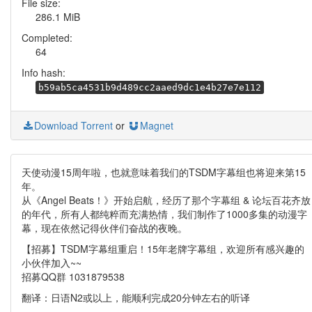
File size:
286.1 MiB
Completed:
64
Info hash:
b59ab5ca4531b9d489cc2aaed9dc1e4b27e7e112
Download Torrent
or
Magnet
天使动漫15周年啦，也就意味着我们的TSDM字幕组也将迎来第15
年。
从《Angel Beats！》开始启航，经历了那个字幕组 & 论坛百花齐放
的年代，所有人都纯粹而充满热情，我们制作了1000多集的动漫字
幕，现在依然记得伙伴们奋战的夜晚。
【招募】TSDM字幕组重启！15年老牌字幕组，欢迎所有感兴趣的
小伙伴加入~~
招募QQ群 1031879538
翻译：日语N2或以上，能顺利完成20分钟左右的听译