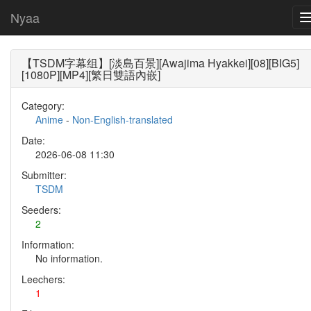
Nyaa
【TSDM字幕组】[淡島百景][Awajima Hyakkei][08][BIG5]
[1080P][MP4][繁日雙語內嵌]
Category:
Anime
-
Non-English-translated
Date:
2026-06-08 11:30
Submitter:
TSDM
Seeders:
2
Information:
No information.
Leechers:
1