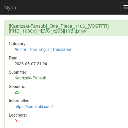
Nyaa
[Kaerizaki-Fansub]_One_Piece_1165_[VOSTFR]
[FHD_1080p][HEVC_x265][10Bit].mkv
Category:
Anime
-
Non-English-translated
Date:
2026-06-07 21:24
Submitter:
Kaerizaki-Fansub
Seeders:
25
Information:
https://kaerizaki.com/
Leechers:
0