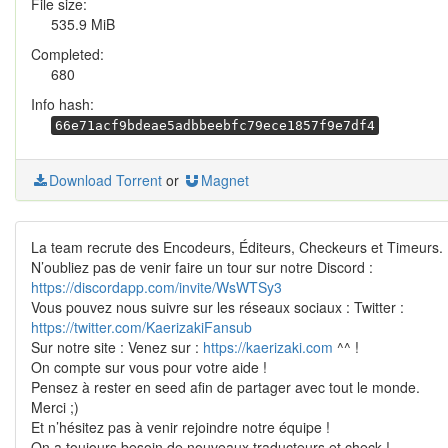
File size:
535.9 MiB
Completed:
680
Info hash:
66e71acf9bdeae5adbbeebfc79ece1857f9e7df4
Download Torrent
or
Magnet
La team recrute des Encodeurs, Éditeurs, Checkeurs et Timeurs.
N’oubliez pas de venir faire un tour sur notre Discord :
https://discordapp.com/invite/WsWTSy3
Vous pouvez nous suivre sur les réseaux sociaux : Twitter :
https://twitter.com/KaerizakiFansub
Sur notre site : Venez sur :
https://kaerizaki.com
^^ !
On compte sur vous pour votre aide !
Pensez à rester en seed afin de partager avec tout le monde.
Merci ;)
Et n’hésitez pas à venir rejoindre notre équipe !
On a toujours besoin de nouveaux traducteurs et check !