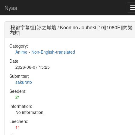
Nyaa
[桜都字幕组] 冰之城墙 / Koori no Jouheki [10][1080P][简繁
内封]
Category:
Anime
-
Non-English-translated
Date:
2026-06-07 15:25
Submitter:
sakurato
Seeders:
21
Information:
No information.
Leechers:
11