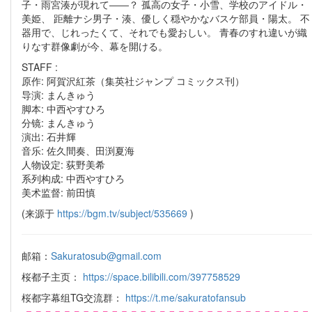
子・雨宮湊が現れて――？ 孤高の女子・小雪、学校のアイドル・
美姫、 距離ナシ男子・湊、優しく穏やかなバスケ部員・陽太。 不
器用で、じれったくて、それでも愛おしい。 青春のすれ違いが織
りなす群像劇が今、幕を開ける。
STAFF :
原作: 阿賀沢紅茶（集英社ジャンプ コミックス刊）
导演: まんきゅう
脚本: 中西やすひろ
分镜: まんきゅう
演出: 石井輝
音乐: 佐久間奏、田渕夏海
人物设定: 荻野美希
系列构成: 中西やすひろ
美术监督: 前田慎
(来源于
https://bgm.tv/subject/535669
)
邮箱：
Sakuratosub@gmail.com
桜都子主页：
https://space.bilibili.com/397758529
桜都字幕组TG交流群：
https://t.me/sakuratofansub