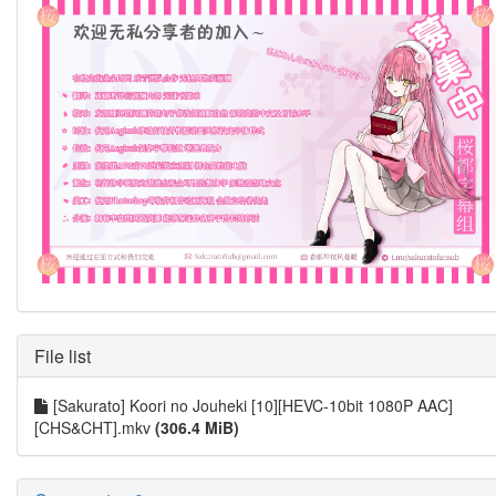
File list
[Sakurato] Koori no Jouheki [10][HEVC-10bit 1080P AAC]
[CHS&CHT].mkv
(306.4 MiB)