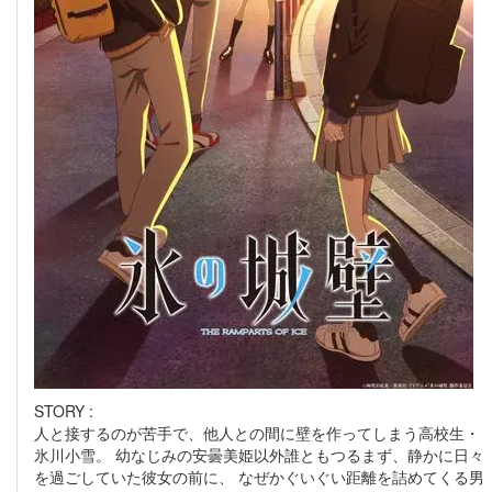
STORY :
人と接するのが苦手で、他人との間に壁を作ってしまう高校生・
氷川小雪。 幼なじみの安曇美姫以外誰ともつるまず、静かに日々
を過ごしていた彼女の前に、 なぜかぐいぐい距離を詰めてくる男