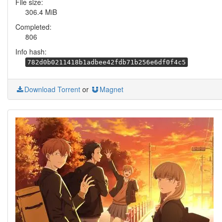
File size:
306.4 MiB
Completed:
806
Info hash:
782d0b0211418b1adbee42fdb71b256e6df0f4c5
Download Torrent
or
Magnet