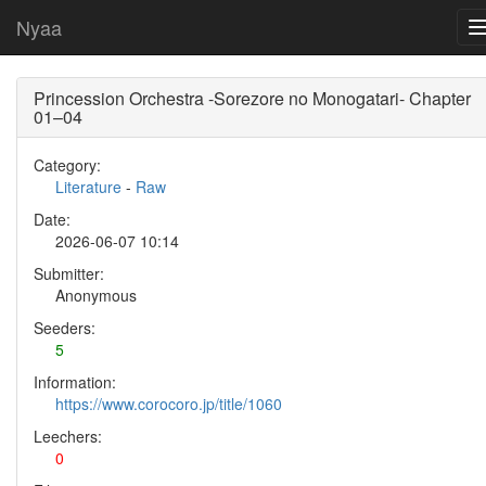
Nyaa
Princession Orchestra -Sorezore no Monogatari- Chapter
01–04
Category:
Literature
-
Raw
Date:
2026-06-07 10:14
Submitter:
Anonymous
Seeders:
5
Information:
https://www.corocoro.jp/title/1060
Leechers:
0