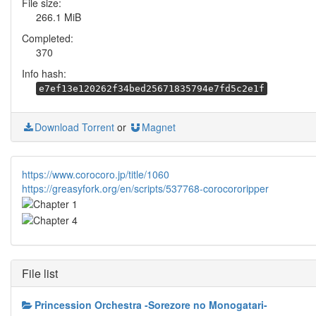
File size:
266.1 MiB
Completed:
370
Info hash:
e7ef13e120262f34bed25671835794e7fd5c2e1f
Download Torrent
or
Magnet
https://www.corocoro.jp/title/1060
https://greasyfork.org/en/scripts/537768-corocororipper
File list
Princession Orchestra -Sorezore no Monogatari-