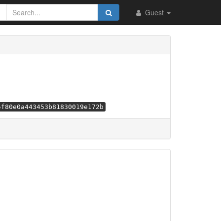
Guest
5f80e0a443453b81830019e172b