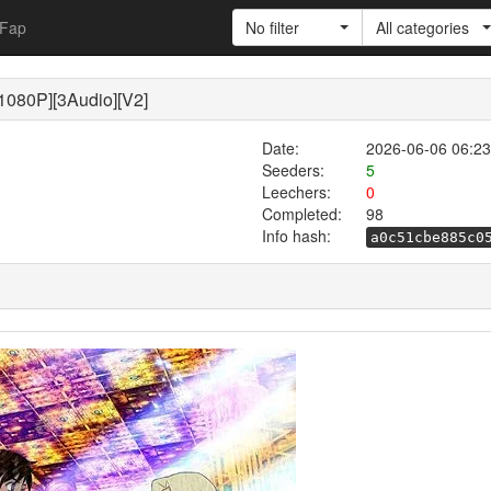
Fap
No filter
All categories
80P][3Audio][V2]
Date:
2026-06-06 06:23
Seeders:
5
Leechers:
0
Completed:
98
Info hash:
a0c51cbe885c0