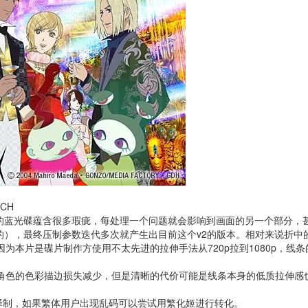
NCH
的蓝光碟蕴含很多瑕疵，每处理一个问题就会影响到画面的另一个部分，
的），最终压制参数迭代多次就产生出目前这个v2的版本。相对来说折中
ising。不过因为本片是碟片制作方使用不太先进的拉伸手法从720p拉到108
，角色的色彩描边损失减少，但是清晰的代价可能是线条本身的低质拉伸感
组译制，如果繁体用户出现乱码可以尝试用繁化姬进行转化。