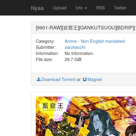
Nyaa
Upload
Info
RSS
Twitter
[9901-RAW][岩窟王][GANKUTSUOU][BDRIP][10
Category:
Anime
-
Non-English-translated
Submitter:
xiaohaozhi
Information:
No information.
File size:
29.7 GiB
Download Torrent
or
Magnet