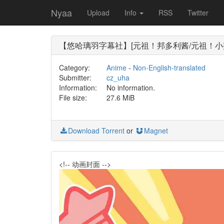
Nyaa
Upload
Info
RSS
Twitter
【悠哈璃羽字幕社】[元祖！邦多利酱/元祖！小邦多利/GANS
Category:
Anime
-
Non-English-translated
Submitter:
cz_uha
Information:
No information.
File size:
27.6 MiB
Download Torrent
or
Magnet
<!-- 动画封面 -->