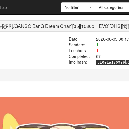
Fap
No filter
All categories
O BanG Dream Chan][35][1080p HEVC][CHS][
Date:
2026-06-05 08:17
Seeders:
1
Leechers:
1
Completed:
67
Info hash:
b10e1a120999b