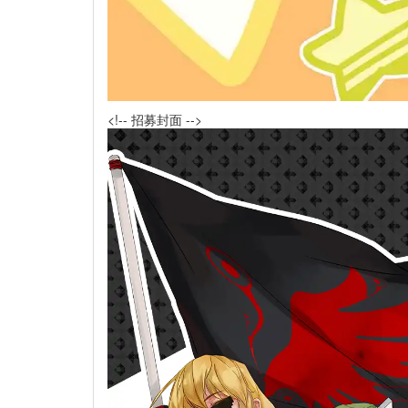
<!-- 招募封面 -->