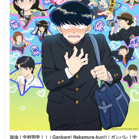
加油！中村同学！！ / Ganbare! Nakamura-kun!! / ガンバレ！中