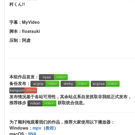
村くん!!
字幕：MyVideo
脚本：floatsuki
压制：阿虚
本组作品首发：
备份发布：
发布情况基于各站可用性，其余站点系自发抓取非我组正式发布，
推荐移步
获取统合信息。
为了顺利地观看我们的作品，推荐大家使用以下播放器：
Windows：
mpv
（
教程
）
macOS：
IINA