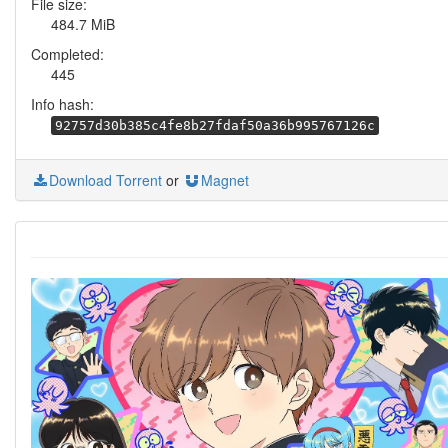
File size:
484.7 MiB
Completed:
445
Info hash:
92757d30b385c4fe8b27fdaf50a36b995767126c
Download Torrent
or
Magnet