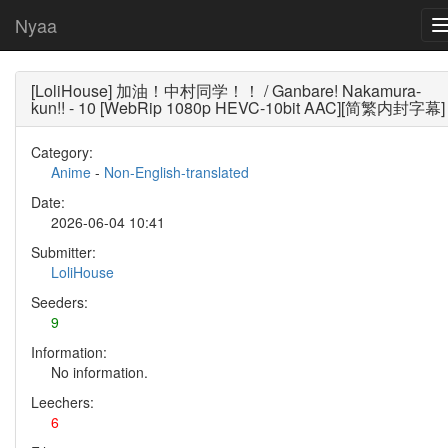
Nyaa
[LoliHouse] 加油！中村同学！！ / Ganbare! Nakamura-
kun!! - 10 [WebRip 1080p HEVC-10bit AAC][简繁内封字幕]
Category:
Anime
-
Non-English-translated
Date:
2026-06-04 10:41
Submitter:
LoliHouse
Seeders:
9
Information:
No information.
Leechers:
6