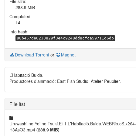
File size:
288.9 MiB
Completed:
14
Info hash:
88b457de0230829f3e4c9248dd8cfca59711d6db
Download Torrent
or
Magnet
L’Habitació Buida.
Productores d’animació: East Fish Studio, Atelier Peuplier.
File list
Uruwashi.no.Yoi.no.Tsuki.E11.L'Habitació.Buida.WEBRip.cS.x264
H3AsO3.mp4
(288.9 MiB)