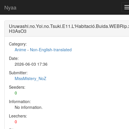
Nyaa
Uruwashi.no.Yoi.no.Tsuki.E11.L'Habitació.Buida.WEBRip.
H3AsO3
Category:
Anime
-
Non-English-translated
Date:
2026-06-03 17:36
Submitter:
MissMistery_NoZ
Seeders:
0
Information:
No information.
Leechers:
0