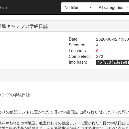
Fap
No filter
All categories
難民キャンプの学級日誌
Date:
2026-06-02 19:00
Seeders:
4
Leechers:
0
Completed:
270
Info hash:
4bf8c3fade1e8
ャンプの学級日誌
りの仮設テントに置かれた１冊の学級日誌に綴られた“あした”への願
場を奪われたガザ地区。教室代わりの仮設テントに置かれた１冊の学級日誌に
攻撃で街の大半が破壊され、今も避難生活が続くガザの現実だ。日記に綴られ