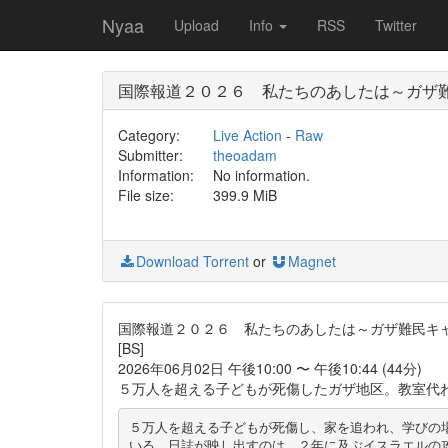
Nyaa
Upload
Info
RSS
Twitter
国際報道２０２６ 私たちのあしたは～ガザ
Category:
Live Action
-
Raw
Submitter:
theoadam
Information:
No information.
File size:
399.9 MiB
Download Torrent
or
Magnet
国際報道２０２６ 私たちのあしたは～ガザ難民キ
[BS]
2026年06月02日 午後10:00 〜 午後10:44 (44分)
５万人を超える子どもが死傷したガザ地区。教室代わ
５万人を超える子どもが死傷し、家を追われ、学びの
いる。日誌が映し出すのは、２年に及ぶイスラエルの