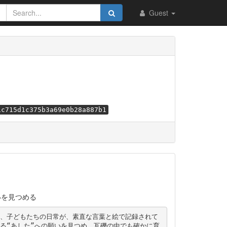
Guest
1c715d1c375b3a69e0b28a887b1
いを見つめる
、子どもたちの日常が、素直な言葉と絵で記録されて
る“あした”への願いを見つめ、瓦礫の中でも確かに育