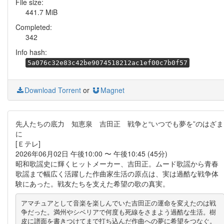
File size:
441.7 MiB
Completed:
342
Info hash:
5a076c32e83c42be9074518212ac1ef00c7b0f57
Download Torrent
or
Magnet
先人たちの底力 知恵泉 吉田正 戦争と“いつでも夢を”のはざま
に
[Ｅテレ]
2026年06月02日 午後10:00 〜 午後10:45 (45分)
昭和歌謡史に輝くヒットメーカー、吉田正。ムード歌謡から青春
歌謡まで幅広く活躍した作曲家生活の原点は、実は過酷な戦争体
験にあった。戦友たちを支えた希望の歌の真実。
アマチュアとして音楽を楽しんでいた吉田正の運命を変えたのは戦
争だった。満州やシベリアで何度も死線をさまよう過酷な生活。樹
皮に譜面を書きつけてまで打ち込んだ作曲への夢に希望をつなぐ。