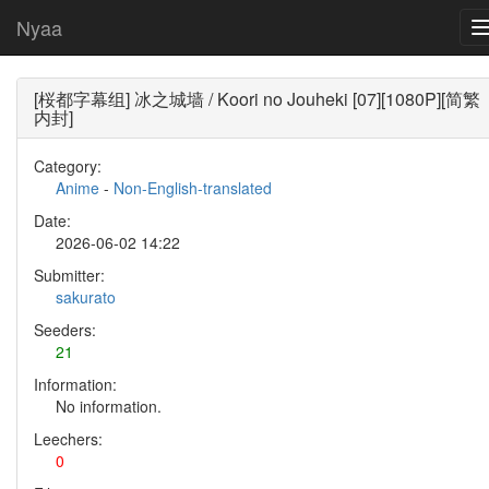
Nyaa
[桜都字幕组] 冰之城墙 / Koori no Jouheki [07][1080P][简繁
内封]
Category:
Anime
-
Non-English-translated
Date:
2026-06-02 14:22
Submitter:
sakurato
Seeders:
21
Information:
No information.
Leechers:
0