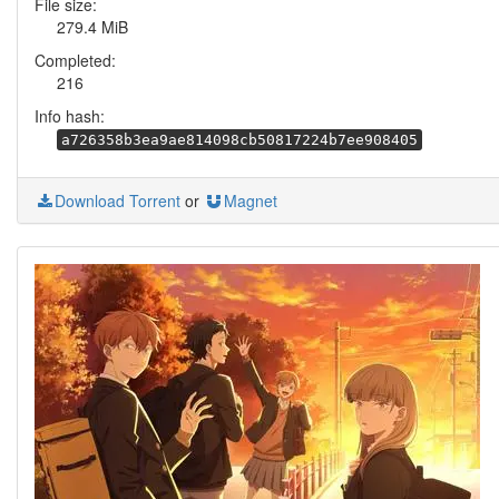
File size:
279.4 MiB
Completed:
216
Info hash:
a726358b3ea9ae814098cb50817224b7ee908405
Download Torrent
or
Magnet