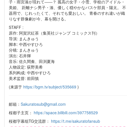
子・雨宮湊が現れて――？ 孤高の女子・小雪、学校のアイドル・
美姫、 距離ナシ男子・湊、優しく穏やかなバスケ部員・陽太。 不
器用で、じれったくて、それでも愛おしい。 青春のすれ違いが織
りなす群像劇が今、幕を開ける。
STAFF :
原作: 阿賀沢紅茶（集英社ジャンプ コミックス刊）
导演: まんきゅう
脚本: 中西やすひろ
分镜: まんきゅう
演出: 石井輝
音乐: 佐久間奏、田渕夏海
人物设定: 荻野美希
系列构成: 中西やすひろ
美术监督: 前田慎
(来源于
https://bgm.tv/subject/535669
)
邮箱：
Sakuratosub@gmail.com
桜都子主页：
https://space.bilibili.com/397758529
桜都字幕组TG交流群：
https://t.me/sakuratofansub