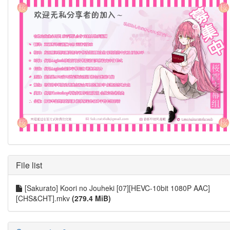
File list
[Sakurato] Koori no Jouheki [07][HEVC-10bit 1080P AAC]
[CHS&CHT].mkv
(279.4 MiB)