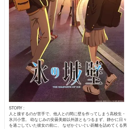
STORY :
人と接するのが苦手で、他人との間に壁を作ってしまう高校生・
氷川小雪。 幼なじみの安曇美姫以外誰ともつるまず、静かに日々
を過ごしていた彼女の前に、 なぜかぐいぐい距離を詰めてくる男