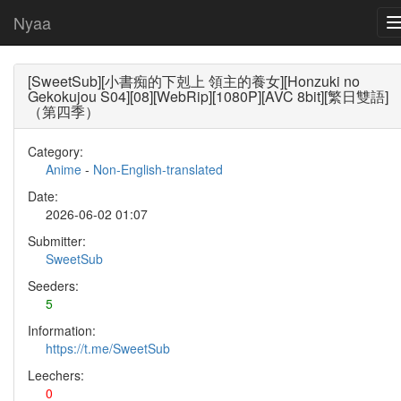
Nyaa
[SweetSub][小書痴的下剋上 領主的養女][Honzuki no
Gekokujou S04][08][WebRip][1080P][AVC 8bit][繁日雙語]
（第四季）
Category:
Anime
-
Non-English-translated
Date:
2026-06-02 01:07
Submitter:
SweetSub
Seeders:
5
Information:
https://t.me/SweetSub
Leechers:
0