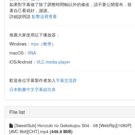
如果對字幕做了除了調整時間軸以外的修改，請不要公開發布，留
著自己看就好，謝謝。
詳細說明請
點擊這裡查看
推薦大家使用以下播放器：
Windows：
mpv
（
教學
）
macOS：
IINA
iOS/Android：
VLC media player
歡迎各位字幕製作者加入
字幕交流群
日本動畫中文字幕組坑表
File list
[SweetSub] Honzuki no Gekokujou S04 - 08 [WebRip][1080P]
[AVC 8bit][CHT].mp4
(446.9 MiB)