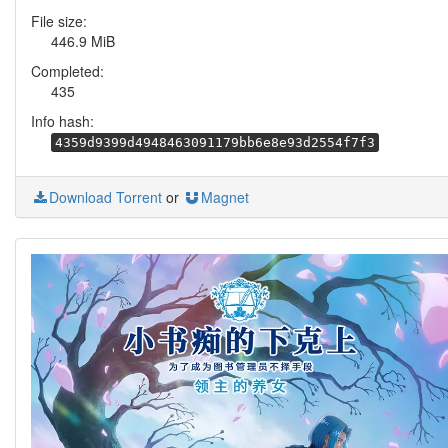
File size:
446.9 MiB
Completed:
435
Info hash:
4359d9399d4948463091179bb6e8e93d2554f7f3
Download Torrent
or
Magnet