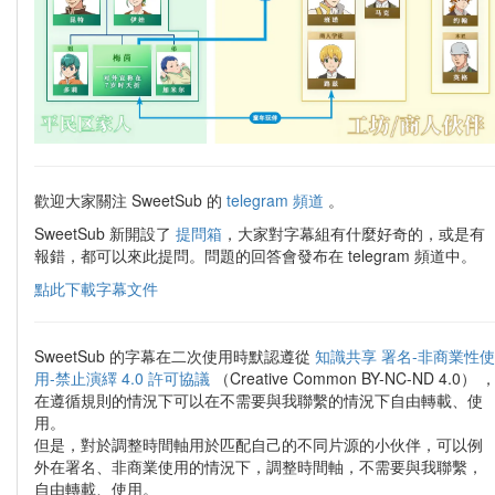
歡迎大家關注 SweetSub 的
telegram 頻道
。
SweetSub 新開設了
提問箱
，大家對字幕組有什麼好奇的，或是有
報錯，都可以來此提問。問題的回答會發布在 telegram 頻道中。
點此下載字幕文件
SweetSub 的字幕在二次使用時默認遵從
知識共享 署名-非商業性使
用-禁止演繹 4.0 許可協議
（Creative Common BY-NC-ND 4.0） 
在遵循規則的情況下可以在不需要與我聯繫的情況下自由轉載、使
用。
但是，對於調整時間軸用於匹配自己的不同片源的小伙伴，可以例
外在署名、非商業使用的情況下，調整時間軸，不需要與我聯繫，
自由轉載、使用。