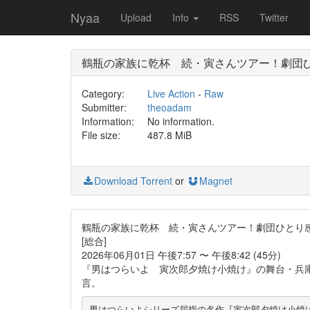
Nyaa
Upload
Info
RSS
Twitter
鶴瓶の家族に乾杯 続・寅さんツアー！劇団
Category:
Live Action
-
Raw
Submitter:
theoadam
Information:
No information.
File size:
487.8 MiB
Download Torrent
or
Magnet
鶴瓶の家族に乾杯 続・寅さんツアー！劇団ひとり
[総合]
2026年06月01日 午後7:57 〜 午後8:42 (45分)
『男はつらいよ 寅次郎夕焼け小焼け』の舞台・兵
言。
男はつらいよシリーズ屈指の名作『寅次郎夕焼け小焼