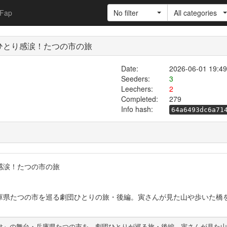
Fap
No filter
All categories
ひとり感涙！たつの市の旅
Date:
2026-06-01 19:49
Seeders:
3
Leechers:
2
Completed:
279
Info hash:
64a6493dc6a71
感涙！たつの市の旅
庫県たつの市を巡る劇団ひとりの旅・後編。寅さんが見た山や歩いた橋
け』の舞台・兵庫県たつの市を、劇団ひとりが巡る旅・後編。寅さんが見た山