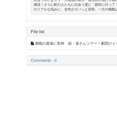
感涙！さらに町の人たちに出会う度に「絶対に行って
のリアルな悩みに、女性がズバっと回答。一方の鶴瓶
File list
鶴瓶の家族に乾杯 続・寅さんツアー！劇団ひとり
Comments - 0