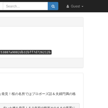
Guest
453887a9082db32bff7d726212b
を発見！桜の名所ではプロポーズ話＆夫婦円満の格
、歩いた橋を発見！５０年前の映画そのままの風景に