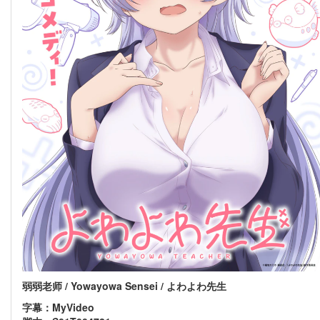
弱弱老师 / Yowayowa Sensei / よわよわ先生
字幕：MyVideo