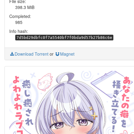
File size:
398.3 MiB
Completed:
985
Info hash:
7d5bd29dbfc0f7a5540bf7f0bda9d57b27b86c6e
Download Torrent
or
Magnet