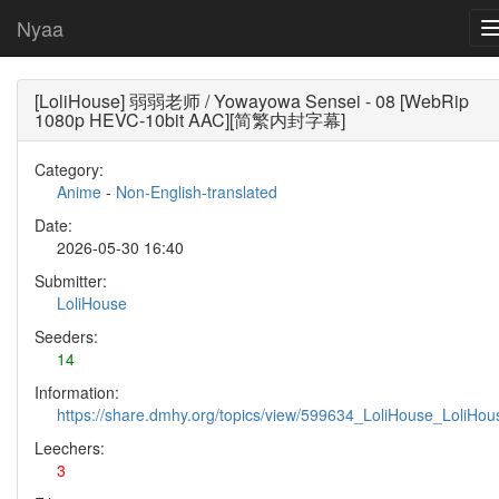
Nyaa
[LoliHouse] 弱弱老师 / Yowayowa Sensei - 08 [WebRip
1080p HEVC-10bit AAC][简繁内封字幕]
Category:
Anime
-
Non-English-translated
Date:
2026-05-30 16:40
Submitter:
LoliHouse
Seeders:
14
Information:
https://share.dmhy.org/topics/view/599634_LoliHouse_LoliH
Leechers:
3