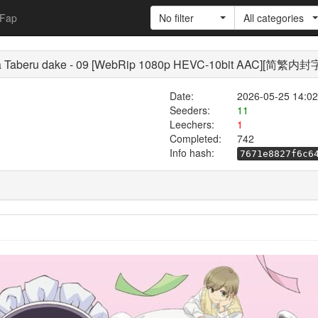
Fap
No filter
All categories
Taberu dake - 09 [WebRip 1080p HEVC-10bit AAC][简繁内封
Date:
2026-05-25 14:02
Seeders:
11
Leechers:
1
Completed:
742
Info hash:
7671e8827f6c6