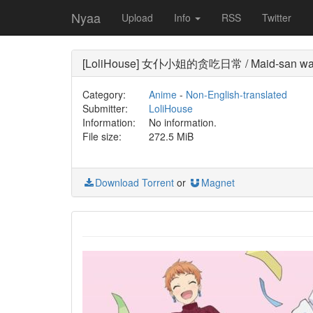
Nyaa
Upload
Info
RSS
Twitter
[LoliHouse] 女仆小姐的贪吃日常 / Maid-san wa 
Category:
Anime
-
Non-English-translated
Submitter:
LoliHouse
Information:
No information.
File size:
272.5 MiB
Download Torrent
or
Magnet