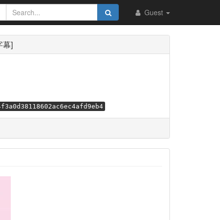
Guest
字幕]
4f3a0d38118602ac6ec4afd9eb4