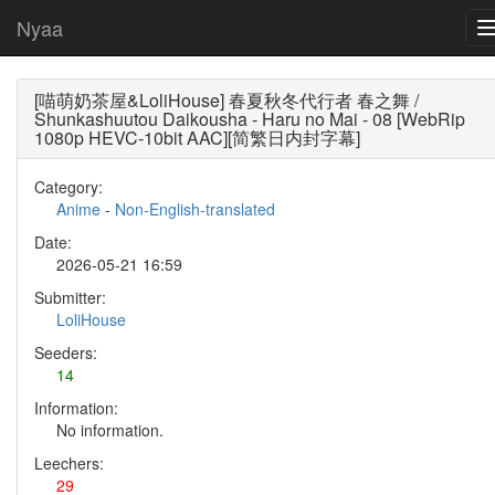
Nyaa
[喵萌奶茶屋&LoliHouse] 春夏秋冬代行者 春之舞 /
Shunkashuutou Daikousha - Haru no Mai - 08 [WebRip
1080p HEVC-10bit AAC][简繁日内封字幕]
Category:
Anime
-
Non-English-translated
Date:
2026-05-21 16:59
Submitter:
LoliHouse
Seeders:
14
Information:
No information.
Leechers:
29