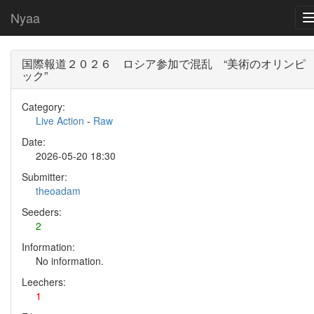
Nyaa
国際報道２０２６ ロシア参加で混乱 “美術のオリンピ
ック”
Category:
Live Action
-
Raw
Date:
2026-05-20 18:30
Submitter:
theoadam
Seeders:
2
Information:
No information.
Leechers:
1