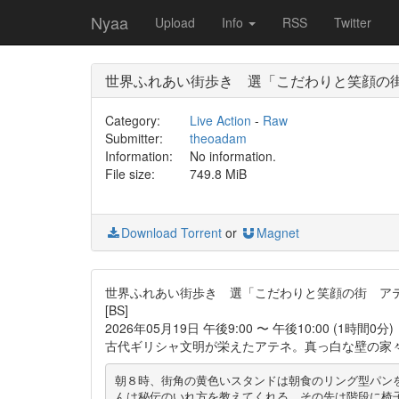
Nyaa
Upload
Info
RSS
Twitter
世界ふれあい街歩き 選「こだわりと笑顔の
Category:
Live Action
-
Raw
Submitter:
theoadam
Information:
No information.
File size:
749.8 MiB
Download Torrent
or
Magnet
世界ふれあい街歩き 選「こだわりと笑顔の街 ア
[BS]
2026年05月19日 午後9:00 〜 午後10:00 (1時間0分)
古代ギリシャ文明が栄えたアテネ。真っ白な壁の家
朝８時、街角の黄色いスタンドは朝食のリング型パン
んは秘伝のいれ方を教えてくれる。その先は階段に椅