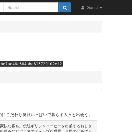
Guest
8be7ae46c664aba615720f02ef2
のにこだわり笑顔いっぱいで暮らす人々と出会う。
豪快な客も。伝統ギリシャコーヒーを出前するおじさ
街並みなどアテネのディープな世界。庶民の心を語る