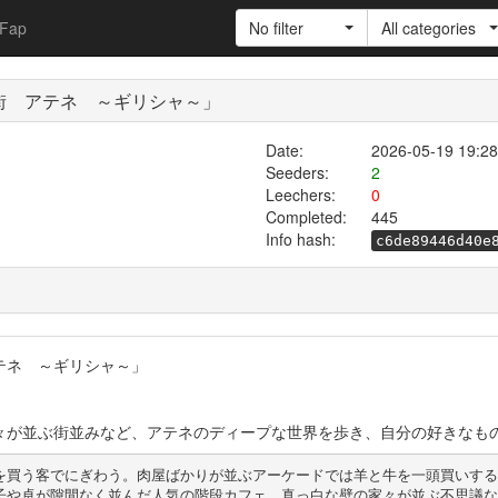
Fap
No filter
All categories
街 アテネ ～ギリシャ～」
Date:
2026-05-19 19:28
Seeders:
2
Leechers:
0
Completed:
445
Info hash:
c6de89446d40e
テネ ～ギリシャ～」
々が並ぶ街並みなど、アテネのディープな世界を歩き、自分の好きなも
を買う客でにぎわう。肉屋ばかりが並ぶアーケードでは羊と牛を一頭買いする
子や卓が隙間なく並んだ人気の階段カフェ、真っ白な壁の家々が並ぶ不思議な