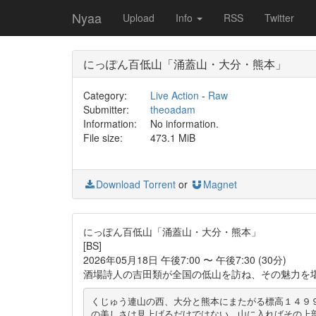
Nyaa
Upload
Info
RSS
Twitter
にっぽん百低山「涌蓋山・大分・熊本」
Category:
Live Action
-
Raw
Submitter:
theoadam
Information:
No information.
File size:
473.1 MiB
Download Torrent
or
Magnet
にっぽん百低山「涌蓋山・大分・熊本」
[BS]
2026年05月18日 午後7:00 〜 午後7:30 (30分)
酒場詩人の吉田類が全国の低山を訪ね、その魅力を
くじゅう連山の西、大分と熊本にまたがる標高１４９
の美しさは見上げるだけではない。山に入ればその上