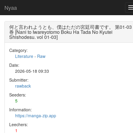
Nyaa
何と言われようとも、僕はただの宮廷司書です。 第01-03
巻 [Nani to Iwareyotomo Boku Ha Tada No Kyutei
Shishodesu. vol 01-03]
Category:
Literature
-
Raw
Date:
2026-05-18 09:33
Submitter:
rawback
Seeders:
5
Information:
https://manga-zip.app
Leechers:
1