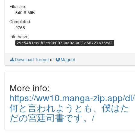
File size:
340.6 MiB
Completed:
2768
Info hash:
29c54b1ec8b3e99c0023aa0c3a31c66727a35ee1
Download Torrent
or
Magnet
More info:
https://ww10.manga-zip.app/dl/
何と言われようとも、僕はた
だの宮廷司書です。/