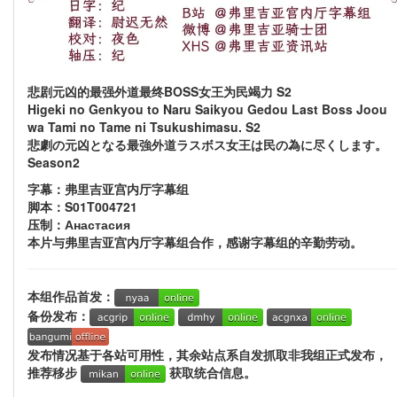
悲剧元凶的最强外道最终BOSS女王为民竭力 S2
Higeki no Genkyou to Naru Saikyou Gedou Last Boss Joou
wa Tami no Tame ni Tsukushimasu. S2
悲劇の元凶となる最強外道ラスボス女王は民の為に尽くします。
Season2
字幕：弗里吉亚宫内厅字幕组
脚本：S01T004721
压制：Анастасия
本片与弗里吉亚宫内厅字幕组合作，感谢字幕组的辛勤劳动。
本组作品首发：
备份发布：
发布情况基于各站可用性，其余站点系自发抓取非我组正式发布，
推荐移步
获取统合信息。