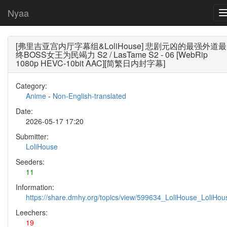
Nyaa
[弗里吉亚宫内厅字幕组&LoliHouse] 悲剧元凶的最强外道最
终BOSS女王为民竭力 S2 / LasTame S2 - 06 [WebRip
1080p HEVC-10bit AAC][简繁日内封字幕]
Category:
Anime
-
Non-English-translated
Date:
2026-05-17 17:20
Submitter:
LoliHouse
Seeders:
11
Information:
https://share.dmhy.org/topics/view/599634_LoliHouse_LoliH
Leechers:
19