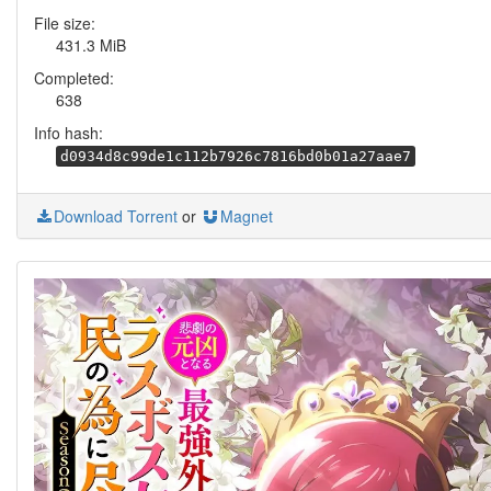
File size:
431.3 MiB
Completed:
638
Info hash:
d0934d8c99de1c112b7926c7816bd0b01a27aae7
Download Torrent
or
Magnet